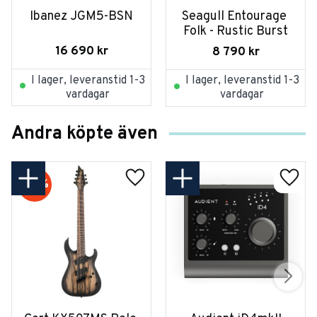
Ibanez JGM5-BSN
Seagull Entourage 
Folk - Rustic Burst
16 690
kr
8 790
kr
I lager, leveranstid 1-3
I lager, leveranstid 1-3
vardagar
vardagar
Andra köpte även
20
%