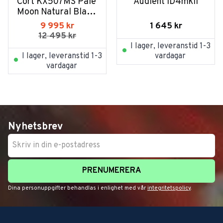
Cort KX507MS Pale 
Audient iD4mkII
Moon Natural Black 
Burst
1 645
kr
9 995
kr
12 495
kr
I lager, leveranstid 1-3
I lager, leveranstid 1-3
vardagar
vardagar
Nyhetsbrev
PRENUMERERA
Dina personuppgifter behandlas i enlighet med vår
integritetspolicy
.