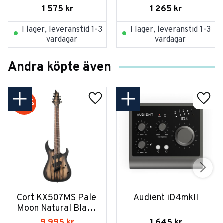
1 575
kr
1 265
kr
I lager, leveranstid 1-3
I lager, leveranstid 1-3
vardagar
vardagar
Andra köpte även
20
%
Cort KX507MS Pale 
Audient iD4mkII
Moon Natural Black 
Burst
1 645
kr
9 995
kr