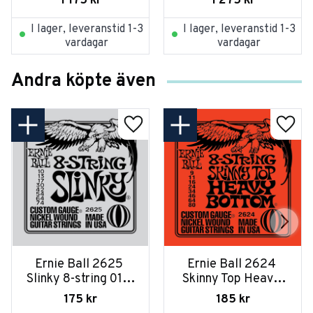
1 175
kr
1 275
kr
I lager, leveranstid 1-3
I lager, leveranstid 1-3
vardagar
vardagar
Andra köpte även
Ernie Ball 2625 
Ernie Ball 2624 
Slinky 8-string 010-
Skinny Top Heavy 
074
Bottom 8-string 
175
kr
185
kr
009-080