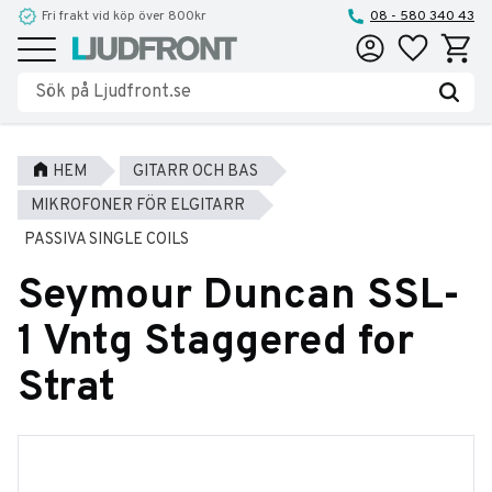
Fri frakt vid köp över 800kr
08 - 580 340 43
Favoriter
Kundva
Meny
HEM
GITARR OCH BAS
MIKROFONER FÖR ELGITARR
PASSIVA SINGLE COILS
Seymour Duncan SSL-
1 Vntg Staggered for
Strat