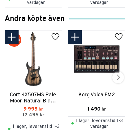
vardagar
vardagar
Andra köpte även
20
%
Cort KX507MS Pale 
Korg Volca FM2
Moon Natural Black 
Burst
1 490
kr
9 995
kr
12 495
kr
I lager, leveranstid 1-3
I lager, leveranstid 1-3
vardagar