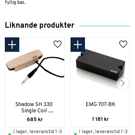
fyllig bas.
Liknande produkter
Shadow SH 330 
EMG 707-BK
Single Coil 
Gitarrmikrofon
1 181
kr
685
kr
I lager, leveranstid 1-3
I lager, leveranstid 1-3