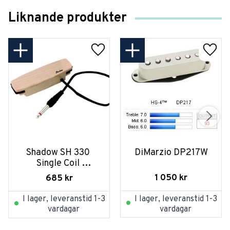
Liknande produkter
Shadow SH 330 
DiMarzio DP217W
Single Coil 
Gitarrmikrofon
1 050
kr
685
kr
I lager, leveranstid 1-3
I lager, leveranstid 1-3
vardagar
vardagar