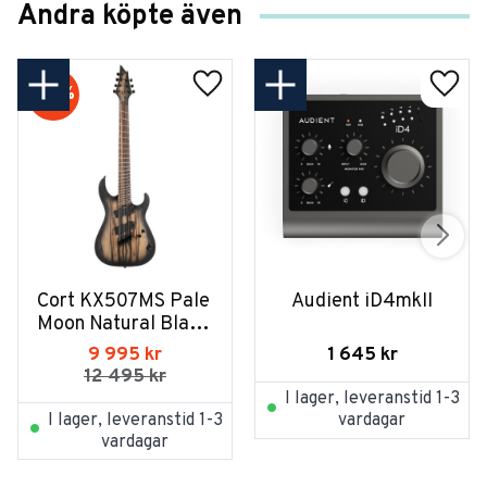
Andra köpte även
20
%
Cort KX507MS Pale 
Audient iD4mkII
Moon Natural Black 
Burst
1 645
kr
9 995
kr
12 495
kr
I lager, leveranstid 1-3
I lager, leveranstid 1-3
vardagar
vardagar