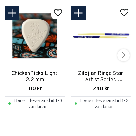
ChickenPicks Light 
Zildjian Ringo Star 
2,2 mm
Artist Series 
Drumsticks
110
kr
240
kr
I lager, leveranstid 1-3
I lager, leveranstid 1-3
vardagar
vardagar