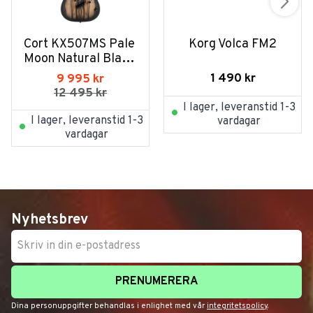
Cort KX507MS Pale 
Korg Volca FM2
Moon Natural Black 
Burst
1 490
kr
9 995
kr
12 495
kr
I lager, leveranstid 1-3
I lager, leveranstid 1-3
vardagar
vardagar
Nyhetsbrev
PRENUMERERA
Dina personuppgifter behandlas i enlighet med vår
integritetspolicy
.