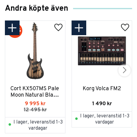
Andra köpte även
20
%
Cort KX507MS Pale 
Korg Volca FM2
Moon Natural Black 
Burst
1 490
kr
9 995
kr
12 495
kr
I lager, leveranstid 1-3
I lager, leveranstid 1-3
vardagar
vardagar