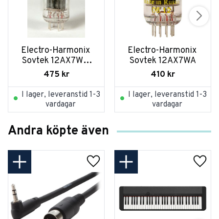
Electro-Harmonix 
Electro-Harmonix 
Sovtek 12AX7WB 
Sovtek 12AX7WA
(ECC 83)
475
kr
410
kr
I lager, leveranstid 1-3
I lager, leveranstid 1-3
vardagar
vardagar
Andra köpte även