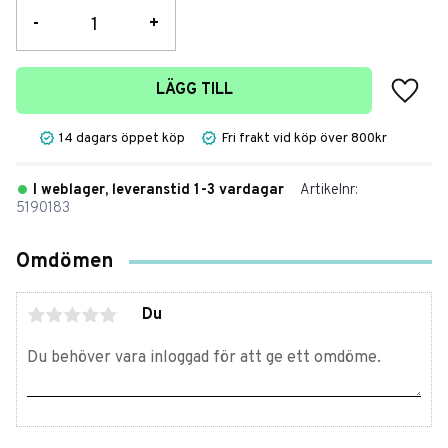
-
+
Lägg t
LÄGG TILL
14 dagars öppet köp
Fri frakt vid köp över 800kr
I weblager, leveranstid 1-3 vardagar
Artikelnr
5190183
Omdömen
Du