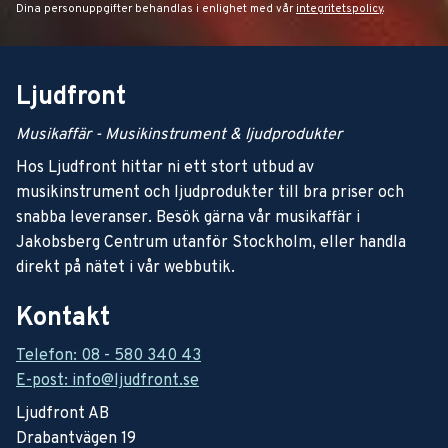
Dina personuppgifter behandlas i enlighet med vår
integritetspolicy
.
Ljudfront
Musikaffär - Musikinstrument & ljudprodukter
Hos Ljudfront hittar ni ett stort utbud av
musikinstrument och ljudprodukter till bra priser och
snabba leveranser. Besök gärna vår musikaffär i
Jakobsberg Centrum utanför Stockholm, eller handla
direkt på nätet i vår webbutik.
Kontakt
Telefon: 08 - 580 340 43
E-post: info@ljudfront.se
Ljudfront AB
Drabantvägen 19