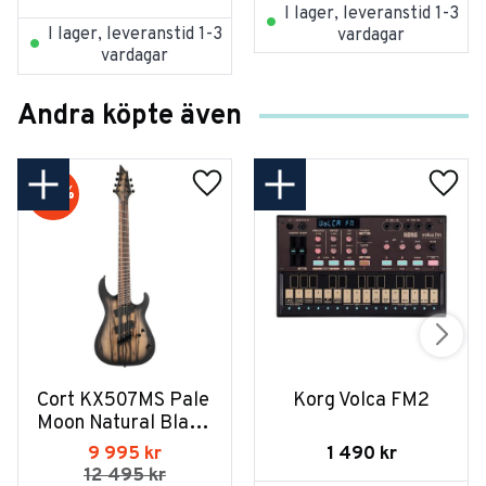
I lager, leveranstid 1-3
I lager, leveranstid 1-3
vardagar
vardagar
Andra köpte även
20
%
Cort KX507MS Pale 
Korg Volca FM2
Moon Natural Black 
Burst
1 490
kr
9 995
kr
12 495
kr