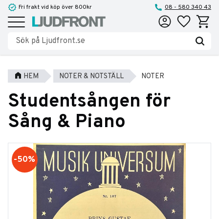
Fri frakt vid köp över 800kr
08 - 580 340 43
Favoriter
Kundva
Meny
HEM
NOTER & NOTSTÄLL
NOTER
Studentsången för
Sång & Piano
50
%