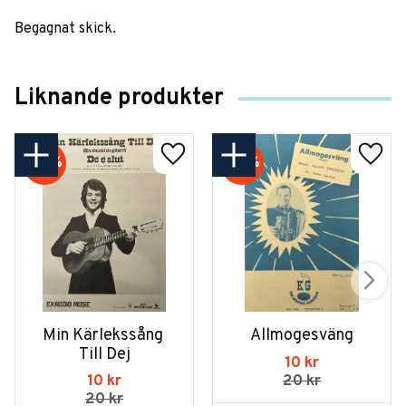
Begagnat skick.
Liknande produkter
50
%
50
%
Min Kärlekssång 
Allmogesväng
Till Dej
10
kr
10
kr
20
kr
20
kr