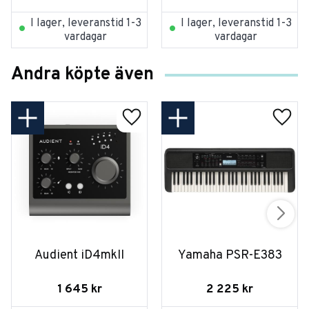
I lager, leveranstid 1-3
I lager, leveranstid 1-3
vardagar
vardagar
Andra köpte även
Audient iD4mkII
Yamaha PSR-E383
1 645
kr
2 225
kr