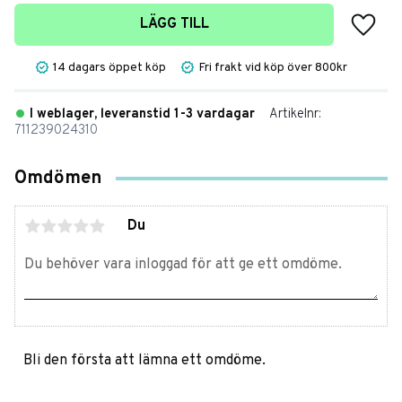
Lägg t
LÄGG TILL
14 dagars öppet köp
Fri frakt vid köp över 800kr
I weblager, leveranstid 1-3 vardagar
Artikelnr
711239024310
Omdömen
Du
Bli den första att lämna ett omdöme.