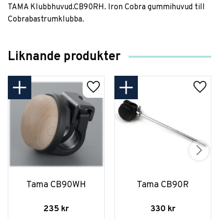
TAMA Klubbhuvud.CB90RH. Iron Cobra gummihuvud till
Cobrabastrumklubba.
Liknande produkter
Tama CB90WH
Tama CB90R
235
kr
330
kr