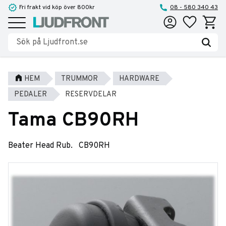
Fri frakt vid köp över 800kr
08 - 580 340 43
Favoriter
Kundva
Meny
HEM
TRUMMOR
HARDWARE
PEDALER
RESERVDELAR
Tama CB90RH
Beater Head Rub. CB90RH