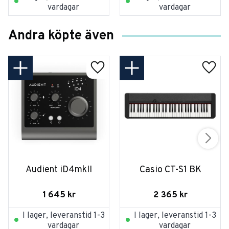
vardagar
vardagar
Andra köpte även
Audient iD4mkII
Casio CT-S1 BK
1 645
kr
2 365
kr
I lager, leveranstid 1-3
I lager, leveranstid 1-3
vardagar
vardagar