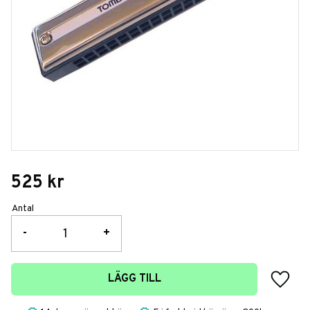
525
kr
Antal
-
+
Lägg t
LÄGG TILL