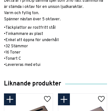
Detta är i princip samma spel som 3116 fast stämmorna
är stämda i oktav för en unison ljudkaraktär.
Varm och fyllig ton.
Spänner nästan över 5 oktaver.
•Täckplattor av rostfritt stål
•Tinkammare av plast
•Enkel att öppna för underhåll
•32 Stämmor
•16 Toner
•Tonart C
•Levereras med etui
Liknande produkter