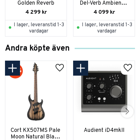
Golden Reverb
Del-Verb Ambience 
Companion
4 299
kr
4 099
kr
I lager, leveranstid 1-3
I lager, leveranstid 1-3
vardagar
vardagar
Andra köpte även
20
%
Cort KX507MS Pale 
Audient iD4mkII
Moon Natural Black 