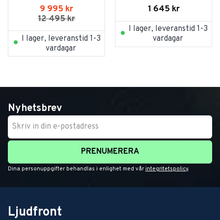
Burst
1 645
kr
9 995
kr
12 495
kr
I lager, leveranstid 1-3
I lager, leveranstid 1-3
vardagar
vardagar
Nyhetsbrev
PRENUMERERA
Dina personuppgifter behandlas i enlighet med vår
integritetspolicy
.
Ljudfront