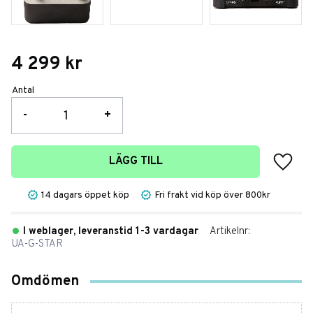
4 299
kr
Antal
-
+
Lägg t
LÄGG TILL
14 dagars öppet köp
Fri frakt vid köp över 800kr
I weblager, leveranstid 1-3 vardagar
Artikelnr
UA-G-STAR
Omdömen