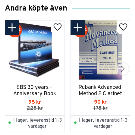
Andra köpte även
58
%
49
%
EBS 30 years - 
Rubank Advanced 
Anniversary Book
Method 2 Clarinet
95
kr
90
kr
225
kr
178
kr
I lager, leveranstid 1-3
I lager, leveranstid 1-3
vardagar
vardagar