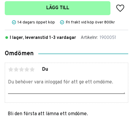
Lägg t
LÄGG TILL
14 dagars öppet köp
Fri frakt vid köp över 800kr
I lager, leveranstid 1-3 vardagar
Artikelnr
1900051
Omdömen
Du
Bli den första att lämna ett omdöme.