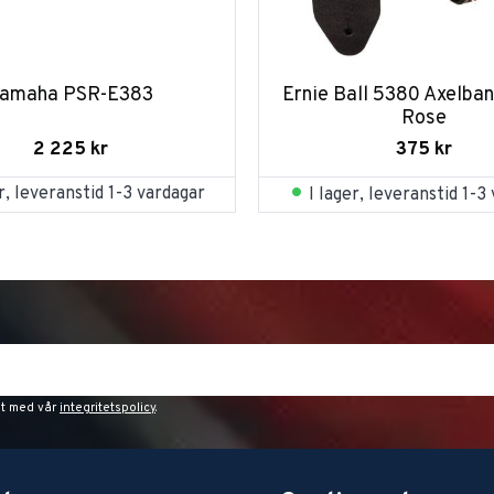
amaha PSR-E383
Ernie Ball 5380 Axelban
Rose
2 225
kr
375
kr
er, leveranstid 1-3 vardagar
I lager, leveranstid 1-3
et med vår
integritetspolicy
.