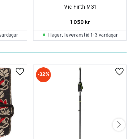
Vic Firth M31
1 050
kr
 vardagar
I lager, leveranstid 1-3 vardagar
32
%