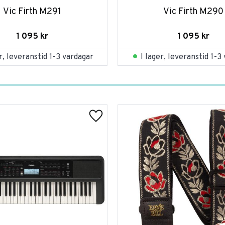
Vic Firth M291
Vic Firth M290
1 095
kr
1 095
kr
er, leveranstid 1-3 vardagar
I lager, leveranstid 1-3