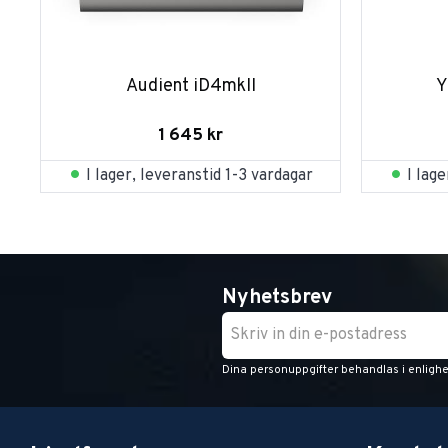
Audient iD4mkII
Y
1 645
kr
I lager, leveranstid 1-3 vardagar
I lag
Nyhetsbrev
Dina personuppgifter behandlas i enligh