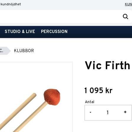
 kundnöjdhet
KUN
STUDIO & LIVE
PERCUSSION
C.
KLUBBOR
Vic Firt
1 095
kr
Antal
-
+