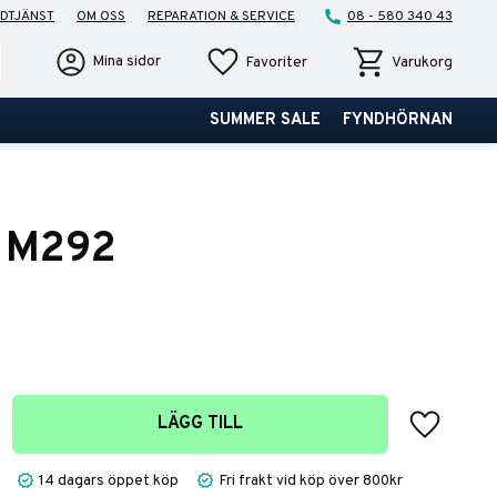
DTJÄNST
OM OSS
REPARATION & SERVICE
08 - 580 340 43
Favoriter
Kundvagn
Mina sidor
Favoriter
Varukorg
SUMMER SALE
FYNDHÖRNAN
h M292
Lägg till 
LÄGG TILL
14 dagars öppet köp
Fri frakt vid köp över 800kr