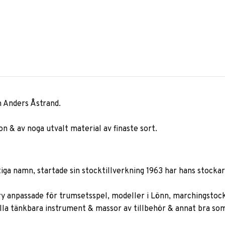
n Anders Åstrand.
ion & av noga utvalt material av finaste sort.
ktiga namn, startade sin stocktillverkning 1963 har hans stock
ory anpassade för trumsetsspel, modeller i Lönn, marchingstock
ll alla tänkbara instrument & massor av tillbehör & annat bra s