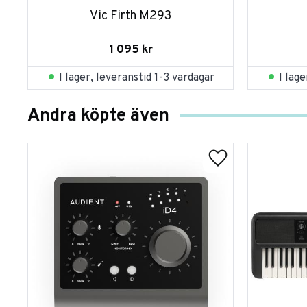
Vic Firth M293
1 095
kr
I lager, leveranstid 1-3 vardagar
I lag
Andra köpte även