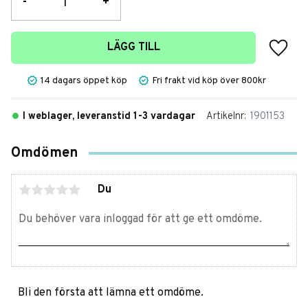
-
+
Lägg t
LÄGG TILL
14 dagars öppet köp
Fri frakt vid köp över 800kr
I weblager, leveranstid 1-3 vardagar
Artikelnr
1901153
Omdömen
Du
Bli den första att lämna ett omdöme.