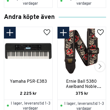
vardagar
vardagar
Andra köpte även
Yamaha PSR-E383
Ernie Ball 5380 
Axelband Noble 
Rose
2 225
kr
375
kr
I lager, leveranstid 1-3
I lager, leveranstid 1-3
vardagar
vardagar