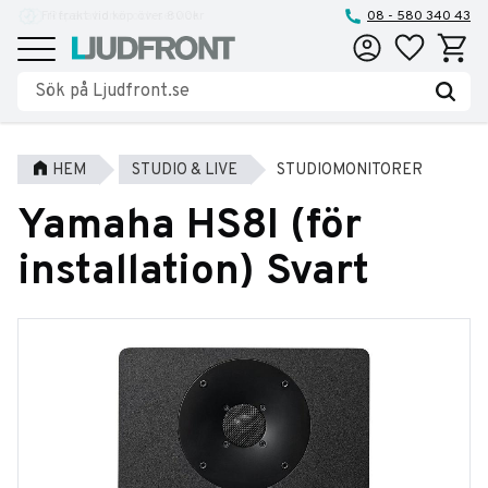
Reparationer och service
08 - 580 340 43
Favoriter
Kundva
Meny
HEM
STUDIO & LIVE
STUDIOMONITORER
Yamaha HS8I (för
installation) Svart