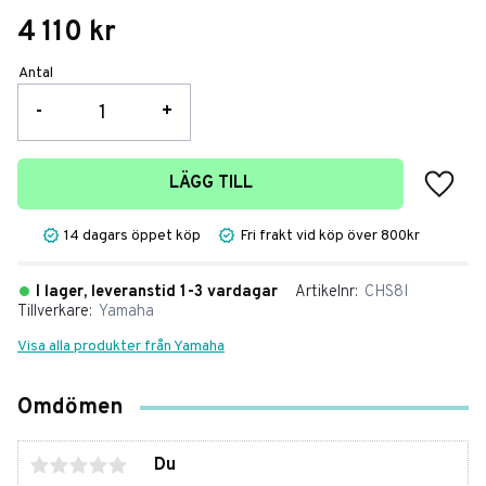
4 110
kr
Antal
-
+
Lägg t
LÄGG TILL
14 dagars öppet köp
Fri frakt vid köp över 800kr
I lager, leveranstid 1-3 vardagar
Artikelnr
CHS8I
Tillverkare
Yamaha
Visa alla produkter från Yamaha
Omdömen
Du