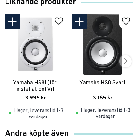
Liknande produkter
Yamaha HS8I (för 
Yamaha HS8 Svart
installation) Vit
3 165
kr
3 995
kr
I lager, leveranstid 1-3
I lager, leveranstid 1-3
vardagar
vardagar
Andra köpte även