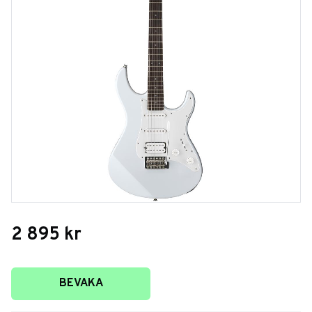
2 895
kr
Lägg till i favoriter
BEVAKA