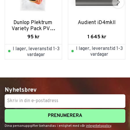
Dunlop Plektrum 
Audient iD4mkII
Variety Pack PVP-
103 VAR - 6/PLYPK
1 645
kr
95
kr
I lager, leveranstid 1-3
I lager, leveranstid 1-3
vardagar
vardagar
Nyhetsbrev
PRENUMERERA
Dina personuppgifter behandlas i enlighet med vår
integritetspolicy
.