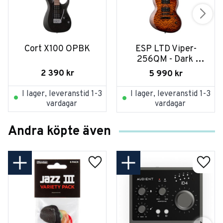
Cort X100 OPBK
ESP LTD Viper-
256QM - Dark 
Brown Sunburst
2 390
kr
5 990
kr
I lager, leveranstid 1-3
I lager, leveranstid 1-3
vardagar
vardagar
Andra köpte även