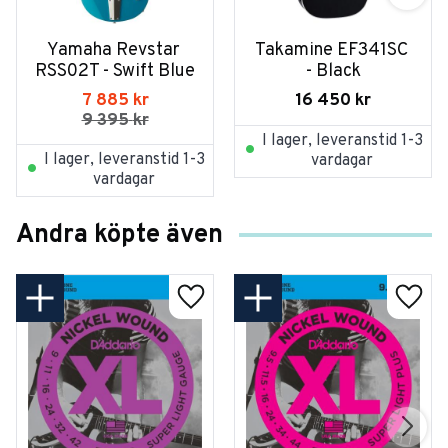
Yamaha Revstar 
Takamine EF341SC 
RSS02T - Swift Blue
- Black
7 885
kr
16 450
kr
9 395
kr
I lager, leveranstid 1-3
I lager, leveranstid 1-3
vardagar
vardagar
Andra köpte även