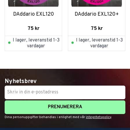
DAddario EXL120
DAddario EXL120+
75
kr
75
kr
I lager, leveranstid 1-3
I lager, leveranstid 1-3
vardagar
vardagar
Nyhetsbrev
PRENUMERERA
Dina personuppgifter behandlas i enlighet med vår
integritetspolicy
.