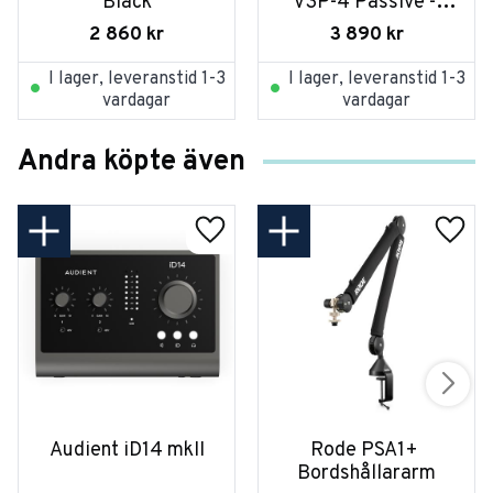
Black
V3P-4 Passive - 
Black Satin
2 860
kr
3 890
kr
I lager, leveranstid 1-3
I lager, leveranstid 1-3
vardagar
vardagar
Andra köpte även
Audient iD14 mkII
Rode PSA1+ 
Bordshållararm