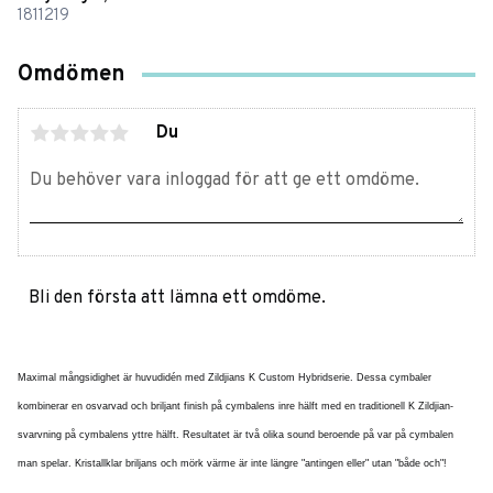
1811219
Omdömen
Du
Bli den första att lämna ett omdöme.
Maximal mångsidighet är huvudidén med Zildjians K Custom Hybridserie. Dessa cymbaler
kombinerar en osvarvad och briljant finish på cymbalens inre hälft med en traditionell K Zildjian-
svarvning på cymbalens yttre hälft. Resultatet är två olika sound beroende på var på cymbalen
man spelar. Kristallklar briljans och mörk värme är inte längre "antingen eller" utan "både och"!