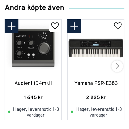
Andra köpte även
Audient iD4mkII
Yamaha PSR-E383
1 645
kr
2 225
kr
I lager, leveranstid 1-3
I lager, leveranstid 1-3
vardagar
vardagar