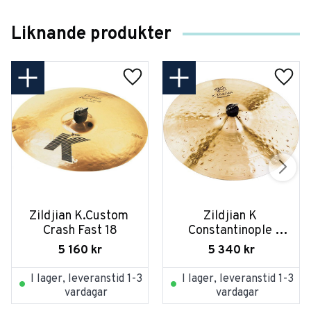
Liknande produkter
Zildjian K.Custom 
Zildjian K 
Crash Fast 18
Constantinople 
Crash 16
5 160
kr
5 340
kr
I lager, leveranstid 1-3
I lager, leveranstid 1-3
vardagar
vardagar