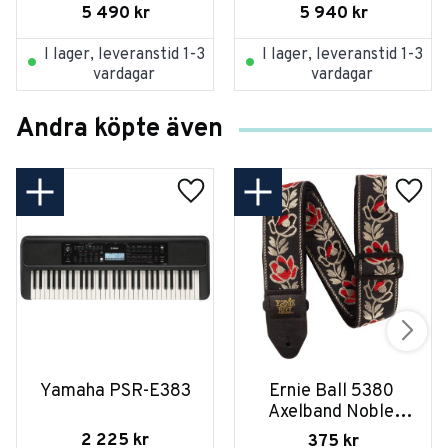
5 490
kr
5 940
kr
I lager, leveranstid 1-3
I lager, leveranstid 1-3
vardagar
vardagar
Andra köpte även
Yamaha PSR-E383
Ernie Ball 5380 
Axelband Noble 
Rose
2 225
kr
375
kr