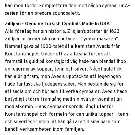
kan med fördel komplettera den med någon cymbal ur A-
serien för en bredare soundpalett.
Zildjian - Genuine Turkish Cymbals Made In USA
Alla företag har sin historia, Zildjian's startar år 1623
Zildjian är armeniska och betyder "Cymbalmakaren".
Namnet gavs på 1600-talet åt alkemisten Avedis från
Konstantinopel. Under ett av alla sina försök att
framställa guld på konstgjord väg hade han blandat ihop
en legering av koppar, tenn och silver. Något guld fick
han aldrig fram, men Avedis upptäckte att legeringen
hade fantastiska ljudegenskaper. Han bestämde sig för
att sadla om och började tillverka cymbaler. Avedis hade
betydligt större framgång med sin nya verksamhet än
med alkemin. Hans cymbaler spreds långt utanför
Konstantinopel och formeln för den unika koppar-, tenn-
och silverlegeringen lät han gå i arv till sina barn som
behöll verksamheten inom familjen.