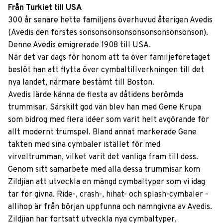
Från Turkiet till USA
300 år senare hette familjens överhuvud återigen Avedis
(Avedis den förstes sonsonsonsonsonsonsonsonsonson).
Denne Avedis emigrerade 1908 till USA.
När det var dags för honom att ta över familjeföretaget
beslöt han att flytta över cymbaltillverkningen till det
nya landet, närmare bestämt till Boston.
Avedis lärde känna de flesta av dåtidens berömda
trummisar. Särskilt god vän blev han med Gene Krupa
som bidrog med flera idéer som varit helt avgörande för
allt modernt trumspel. Bland annat markerade Gene
takten med sina cymbaler istället för med
virveltrumman, vilket varit det vanliga fram till dess.
Genom sitt samarbete med alla dessa trummisar kom
Zildjian att utveckla en mängd cymbaltyper som vi idag
tar för givna. Ride-, crash-, hihat- och splash-cymbaler -
allihop är från början uppfunna och namngivna av Avedis.
Zildjian har fortsatt utveckla nya cymbaltyper,