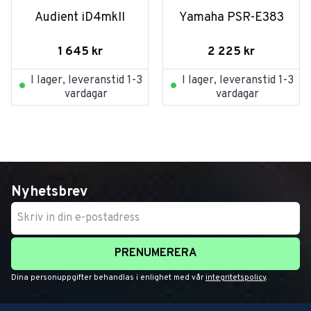
Audient iD4mkII
Yamaha PSR-E383
1 645
kr
2 225
kr
I lager, leveranstid 1-3
I lager, leveranstid 1-3
vardagar
vardagar
Nyhetsbrev
PRENUMERERA
Dina personuppgifter behandlas i enlighet med vår
integritetspolicy
.