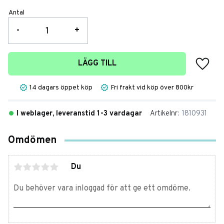
Antal
-
+
Lägg t
LÄGG TILL
14 dagars öppet köp
Fri frakt vid köp över 800kr
I weblager, leveranstid 1-3 vardagar
Artikelnr
1810931
Omdömen
Du