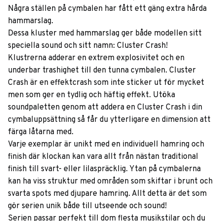
Några ställen på cymbalen har fått ett gäng extra hårda
hammarslag.
Dessa kluster med hammarslag ger både modellen sitt
speciella sound och sitt namn: Cluster Crash!
Klustrerna adderar en extrem explosivitet och en
underbar trashighet till den tunna cymbalen. Cluster
Crash är en effektcrash som inte sticker ut för mycket
men som ger en tydlig och häftig effekt. Utöka
soundpaletten genom att addera en Cluster Crash i din
cymbaluppsättning så får du ytterligare en dimension att
färga låtarna med.
Varje exemplar är unikt med en individuell hamring och
finish där klockan kan vara allt från nästan traditional
finish till svart- eller lilaspräcklig. Ytan på cymbalerna
kan ha viss struktur med områden som skiftar i brunt och
svarta spots med djupare hamring. Allt detta är det som
gör serien unik både till utseende och sound!
Serien passar perfekt till dom flesta musikstilar och du