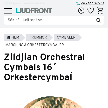
Reparationer och service
08 - 580 340 43
Favoriter
Kundva
Meny
HEM
TRUMMOR
CYMBALER
MARCHING & ORKESTERCYMBALER
Zildjian Orchestral
Cymbals 16´
Orkestercymbal´