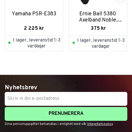
Yamaha PSR-E383
Ernie Ball 5380 
Axelband Noble 
Rose
2 225
kr
375
kr
I lager, leveranstid 1-3
I lager, leveranstid 1-3
vardagar
vardagar
Nyhetsbrev
PRENUMERERA
Dina personuppgifter behandlas i enlighet med vår
integritetspolicy
.