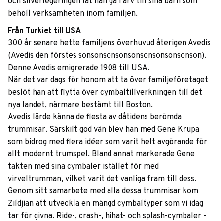
och silverlegeringen lät han gå i arv till sina barn som
behöll verksamheten inom familjen.
Från Turkiet till USA
300 år senare hette familjens överhuvud återigen Avedis
(Avedis den förstes sonsonsonsonsonsonsonsonsonson).
Denne Avedis emigrerade 1908 till USA.
När det var dags för honom att ta över familjeföretaget
beslöt han att flytta över cymbaltillverkningen till det
nya landet, närmare bestämt till Boston.
Avedis lärde känna de flesta av dåtidens berömda
trummisar. Särskilt god vän blev han med Gene Krupa
som bidrog med flera idéer som varit helt avgörande för
allt modernt trumspel. Bland annat markerade Gene
takten med sina cymbaler istället för med
virveltrumman, vilket varit det vanliga fram till dess.
Genom sitt samarbete med alla dessa trummisar kom
Zildjian att utveckla en mängd cymbaltyper som vi idag
tar för givna. Ride-, crash-, hihat- och splash-cymbaler -