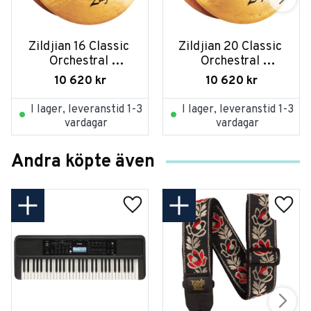
Zildjian 16 Classic 
Zildjian 20 Classic 
Orchestral 
Orchestral 
Selection Medium 
Selection Medium 
10 620
kr
10 620
kr
Heavy Pair
Light Pair
I lager, leveranstid 1-3
I lager, leveranstid 1-3
vardagar
vardagar
Andra köpte även