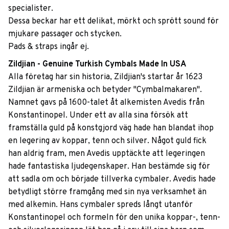
specialister.
Dessa beckar har ett delikat, mörkt och sprött sound för
mjukare passager och stycken.
Pads & ​s​​traps ingår ej.
Zildjian - Genuine Turkish Cymbals Made In USA
Alla företag har sin historia, Zildjian's startar år 1623
Zildjian är armeniska och betyder "Cymbalmakaren".
Namnet gavs på 1600-talet åt alkemisten Avedis från
Konstantinopel. Under ett av alla sina försök att
framställa guld på konstgjord väg hade han blandat ihop
en legering av koppar, tenn och silver. Något guld fick
han aldrig fram, men Avedis upptäckte att legeringen
hade fantastiska ljudegenskaper. Han bestämde sig för
att sadla om och började tillverka cymbaler. Avedis hade
betydligt större framgång med sin nya verksamhet än
med alkemin. Hans cymbaler spreds långt utanför
Konstantinopel och formeln för den unika koppar-, tenn-