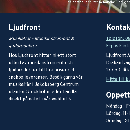
Dina personuppgifter behandlas i enligh
Ljudfront
Kontak
Musikaffär - Musikinstrument &
Telefon: 0
ljudprodukter
E-post: inf
Hos Ljudfront hittar ni ett stort
Ljudfront 
utbud av musikinstrument och
Drabantväg
ljudprodukter till bra priser och
177 50 JÄ
snabba leveranser. Besök gärna vår
Hitta till b
musikaffär i Jakobsberg Centrum
utanför Stockholm, eller handla
Öppett
direkt på nätet i vår webbutik.
Måndag - Fr
Lördag: 11-
Söndag: St