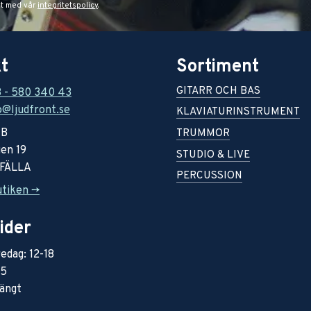
et med vår
integritetspolicy
.
t
Sortiment
GITARR OCH BAS
8 - 580 340 43
o@ljudfront.se
KLAVIATURINSTRUMENT
AB
TRUMMOR
en 19
STUDIO & LIVE
RFÄLLA
PERCUSSION
utiken ->
ider
edag: 12-18
15
ängt