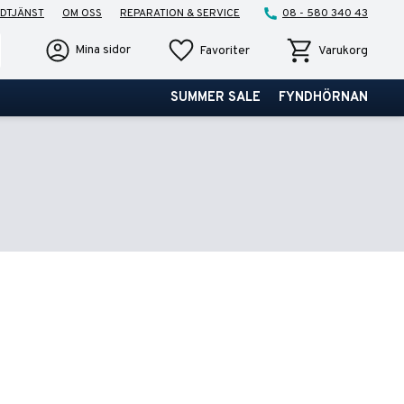
DTJÄNST
OM OSS
REPARATION & SERVICE
08 - 580 340 43
Favoriter
Kundvagn
Mina sidor
Favoriter
Varukorg
SUMMER SALE
FYNDHÖRNAN