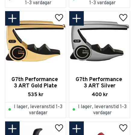
1-3 vardagar
1-3 vardagar
Lägg till i favoriter
Lägg t
G7th Performance 
G7th Performance 
3 ART Gold Plate
3 ART Silver
535
kr
400
kr
I lager, leveranstid 1-3
I lager, leveranstid 1-3
vardagar
vardagar
Lägg till i favoriter
Lägg t