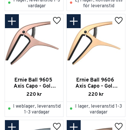
I lager, leveranstid 1-3
Ej i lager, kontakta oss
vardagar
för leveranstid
Lägg till i favoriter
Lägg t
Ernie Ball 9605 
Ernie Ball 9606 
Axis Capo - Gold 
Axis Capo - Gold 
Rose Satin
Satin
220
kr
220
kr
I weblager, leveranstid
I lager, leveranstid 1-3
1-3 vardagar
vardagar
Lägg till i favoriter
Lägg t