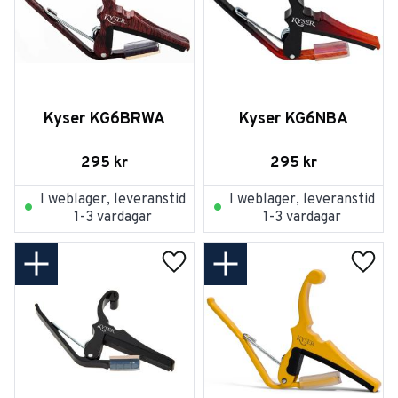
Kyser KG6BRWA
Kyser KG6NBA
295
kr
295
kr
I weblager, leveranstid
I weblager, leveranstid
1-3 vardagar
1-3 vardagar
Lägg till i favoriter
Lägg t