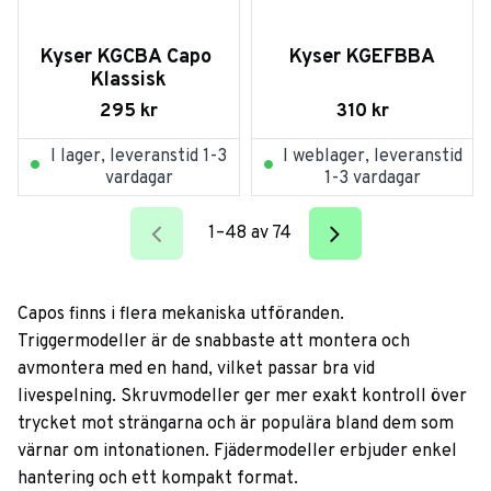
Kyser KGCBA Capo 
Kyser KGEFBBA
Klassisk
295
kr
310
kr
I lager, leveranstid 1-3
I weblager, leveranstid
vardagar
1-3 vardagar
1–
48
av
74
Capos finns i flera mekaniska utföranden.
Triggermodeller är de snabbaste att montera och
avmontera med en hand, vilket passar bra vid
livespelning. Skruvmodeller ger mer exakt kontroll över
trycket mot strängarna och är populära bland dem som
värnar om intonationen. Fjädermodeller erbjuder enkel
hantering och ett kompakt format.