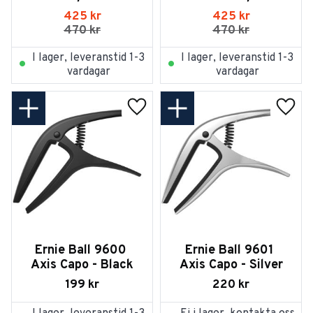
Chrome
Classical - Black
425
kr
425
kr
470
kr
470
kr
I lager, leveranstid 1-3
I lager, leveranstid 1-3
vardagar
vardagar
Lägg till i favoriter
Lägg t
Ernie Ball 9600 
Ernie Ball 9601 
Axis Capo - Black
Axis Capo - Silver
199
kr
220
kr