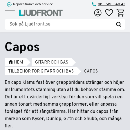
Reparationer och service
08 - 580 340 43
Favoriter
Kundva
Meny
Capos
HEM
GITARR OCH BAS
TILLBEHÖR FÖR GITARR OCH BAS
CAPOS
En capo kläms fast över greppbrädans strängar och höjer
instrumentets stämning utan att du behöver stämma om.
Det är ett ovärderligt verktyg för den som vill spela i en
annan tonart med samma greppformer, eller anpassa
tonläget för ett sångstämma. Här hittar du capos från
märken som Kyser, Dunlop, G7th och Shubb, och många
fler.