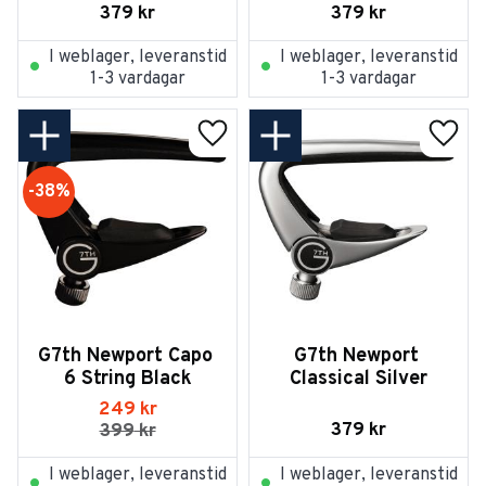
379
kr
379
kr
I weblager, leveranstid
I weblager, leveranstid
1-3 vardagar
1-3 vardagar
Lägg till i favoriter
Lägg t
38
%
G7th Newport Capo 
G7th Newport 
6 String Black
Classical Silver
249
kr
379
kr
399
kr
I weblager, leveranstid
I weblager, leveranstid