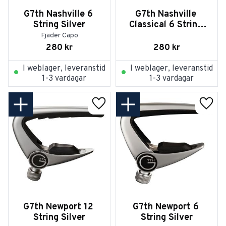
G7th Nashville 6 
G7th Nashville 
String Silver
Classical 6 String 
Silver
Fjäder Capo
280
kr
280
kr
I weblager, leveranstid
I weblager, leveranstid
1-3 vardagar
1-3 vardagar
Lägg till i favoriter
Lägg t
G7th Newport 12 
G7th Newport 6 
String Silver
String Silver