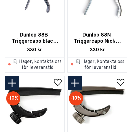
Dunlop 88B 
Dunlop 88N 
Triggercapo black 
Triggercapo Nickel 
flat
Flat
330
kr
330
kr
Ej i lager, kontakta oss
Ej i lager, kontakta oss
för leveranstid
för leveranstid
Lägg till i favoriter
Lägg t
10
%
10
%