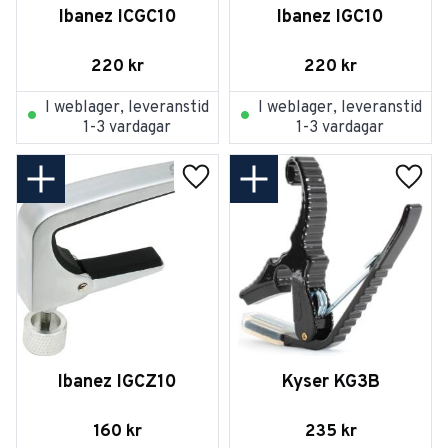
Ibanez ICGC10
Ibanez IGC10
220
kr
220
kr
I weblager, leveranstid
I weblager, leveranstid
1-3 vardagar
1-3 vardagar
Lägg till i favoriter
Lägg t
Ibanez IGCZ10
Kyser KG3B
160
kr
235
kr