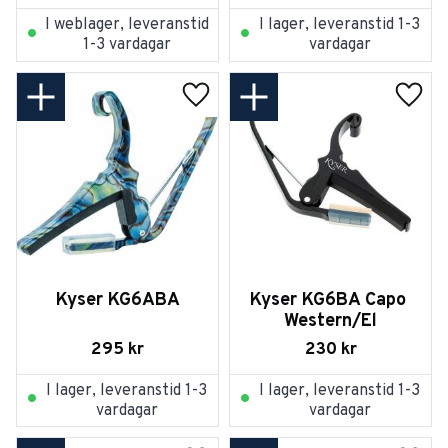
I weblager, leveranstid
I lager, leveranstid 1-3
1-3 vardagar
vardagar
Lägg till i favoriter
Lägg t
Kyser KG6ABA
Kyser KG6BA Capo 
Western/El
295
kr
230
kr
I lager, leveranstid 1-3
I lager, leveranstid 1-3
vardagar
vardagar