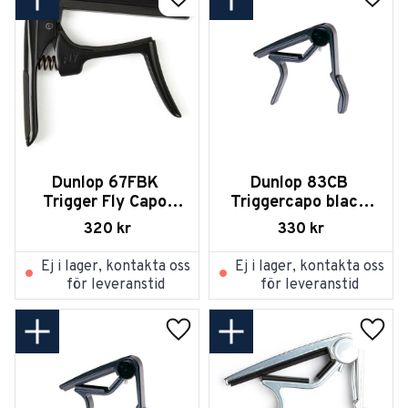
Lägg till i favoriter
Lägg t
Dunlop 67FBK 
Dunlop 83CB 
Trigger Fly Capo 
Triggercapo black 
Classical - Black
curved
320
kr
330
kr
Ej i lager, kontakta oss
Ej i lager, kontakta oss
för leveranstid
för leveranstid
Lägg till i favoriter
Lägg t