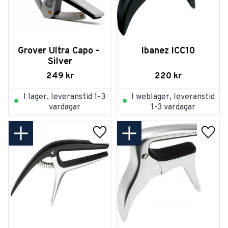
Grover Ultra Capo - 
Ibanez ICC10
Silver
249
kr
220
kr
I lager, leveranstid 1-3
I weblager, leveranstid
vardagar
1-3 vardagar
Lägg till i favoriter
Lägg t