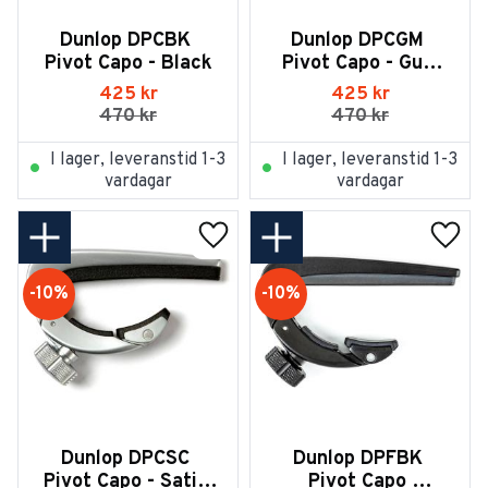
Dunlop DPCBK 
Dunlop DPCGM 
Pivot Capo - Black
Pivot Capo - Gun 
Metal
425
kr
425
kr
470
kr
470
kr
I lager, leveranstid 1-3
I lager, leveranstid 1-3
vardagar
vardagar
Lägg till i favoriter
Lägg t
10
%
10
%
Dunlop DPCSC 
Dunlop DPFBK 
Pivot Capo - Satin 
Pivot Capo 