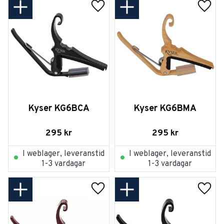
Lägg till i favoriter
Lägg t
Kyser KG6BCA
Kyser KG6BMA
295
kr
295
kr
I weblager, leveranstid
I weblager, leveranstid
1-3 vardagar
1-3 vardagar
Lägg till i favoriter
Lägg t