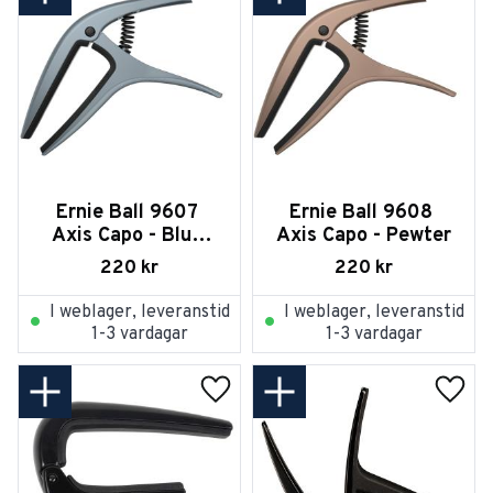
Ernie Ball 9607 
Ernie Ball 9608 
Axis Capo - Blue 
Axis Capo - Pewter
Steel
220
kr
220
kr
I weblager, leveranstid
I weblager, leveranstid
1-3 vardagar
1-3 vardagar
Lägg till i favoriter
Lägg t