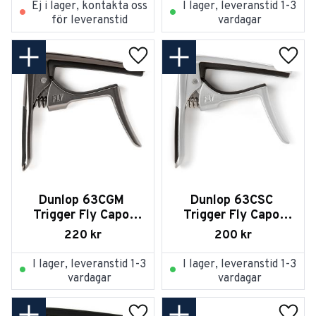
Ej i lager, kontakta oss
I lager, leveranstid 1-3
för leveranstid
vardagar
Lägg till i favoriter
Lägg t
Dunlop 63CGM 
Dunlop 63CSC 
Trigger Fly Capo 
Trigger Fly Capo 
Curved - Gun Metal
Curved - Satin 
220
kr
200
kr
Chrome
I lager, leveranstid 1-3
I lager, leveranstid 1-3
vardagar
vardagar