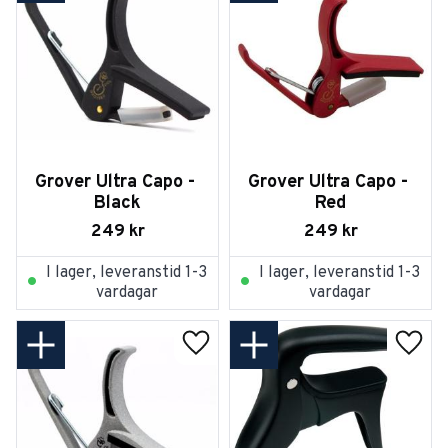
Grover Ultra Capo - 
Grover Ultra Capo - 
Black
Red
249
kr
249
kr
I lager, leveranstid 1-3
I lager, leveranstid 1-3
vardagar
vardagar
Lägg till i favoriter
Lägg t