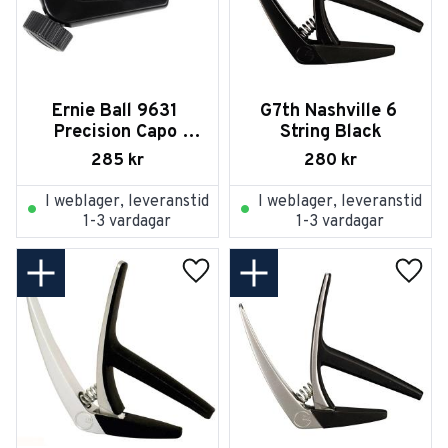
Ernie Ball 9631 
G7th Nashville 6 
Precision Capo 
String Black
Black
285
kr
280
kr
I weblager, leveranstid
I weblager, leveranstid
1-3 vardagar
1-3 vardagar
Lägg till i favoriter
Lägg t