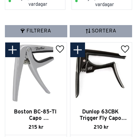
vardagar
vardagar
FILTRERA
SORTERA
Lägg till i favoriter
Lägg t
Boston BC-85-TI 
Dunlop 63CBK 
Capo 
Trigger Fly Capo 
Acoustic/Electric
Curved - Black
215
kr
210
kr