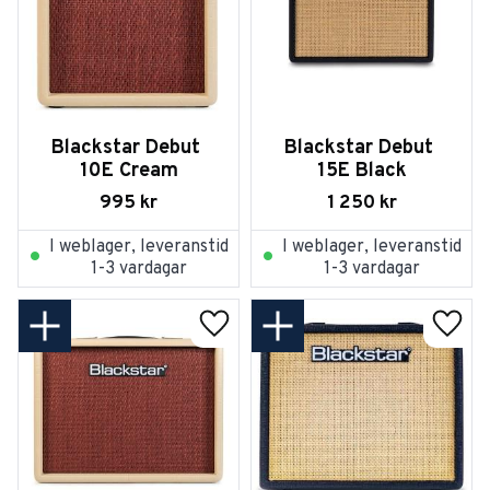
Blackstar Debut 
Blackstar Debut 
10E Cream
15E Black
995
kr
1 250
kr
I weblager, leveranstid
I weblager, leveranstid
1-3 vardagar
1-3 vardagar
Lägg till i favoriter
Lägg t