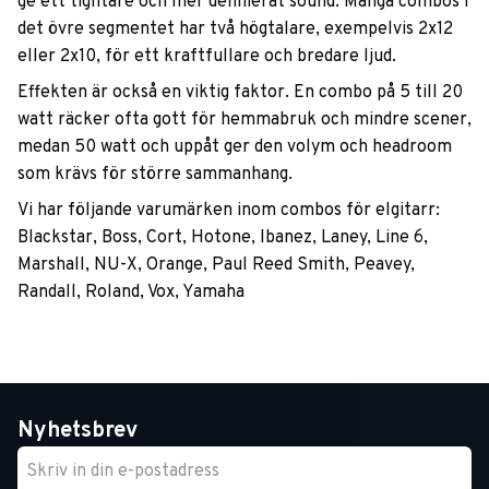
ge ett tightare och mer definierat sound. Många combos i
det övre segmentet har två högtalare, exempelvis 2x12
eller 2x10, för ett kraftfullare och bredare ljud.
Effekten är också en viktig faktor. En combo på 5 till 20
watt räcker ofta gott för hemmabruk och mindre scener,
medan 50 watt och uppåt ger den volym och headroom
som krävs för större sammanhang.
Vi har följande varumärken inom combos för elgitarr:
Blackstar, Boss, Cort, Hotone, Ibanez, Laney, Line 6,
Marshall, NU-X, Orange, Paul Reed Smith, Peavey,
Randall, Roland, Vox, Yamaha
Nyhetsbrev