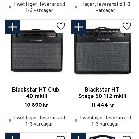
I weblager, leveranstid
I lager, leveranstid 1-3
1-3 vardagar
vardagar
Lägg till i favoriter
Lägg t
Blackstar HT Club 
Blackstar HT 
40 mkIII
Stage 60 112 mkIII
10 890
kr
11 444
kr
I weblager, leveranstid
I weblager, leveranstid
1-3 vardagar
1-3 vardagar