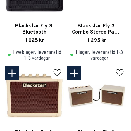
Blackstar Fly 3 
Blackstar Fly 3 
Bluetooth
Combo Stereo Pack 
- Black
1 025
kr
1 295
kr
I weblager, leveranstid
I lager, leveranstid 1-3
1-3 vardagar
vardagar
Lägg till i favoriter
Lägg t