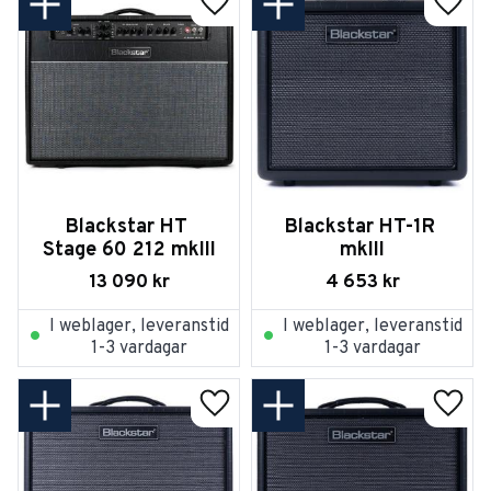
Lägg till i favoriter
Lägg t
Blackstar HT 
Blackstar HT-1R 
Stage 60 212 mkIII
mkIII
13 090
kr
4 653
kr
I weblager, leveranstid
I weblager, leveranstid
1-3 vardagar
1-3 vardagar
Lägg till i favoriter
Lägg t