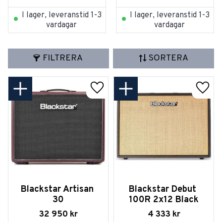
I lager, leveranstid 1-3
I lager, leveranstid 1-3
vardagar
vardagar
FILTRERA
SORTERA
Lägg till i favoriter
Lägg t
Blackstar Artisan 
Blackstar Debut 
30
100R 2x12 Black
32 950
kr
4 333
kr