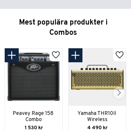
Mest populära produkter i
Combos
Peavey Rage 158 
Yamaha THR10II 
Combo
Wireless
1 530
kr
4 490
kr