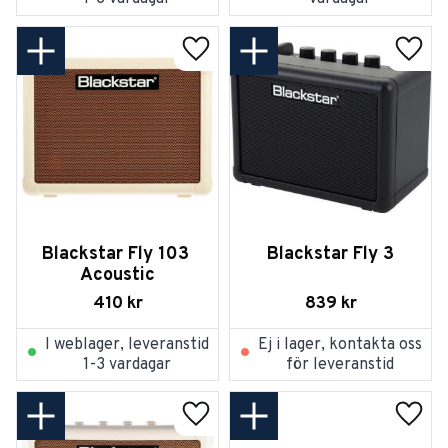
Lägg till i favoriter
Lägg t
Blackstar Fly 103 
Blackstar Fly 3
Acoustic
410
kr
839
kr
I weblager, leveranstid
Ej i lager, kontakta oss
1-3 vardagar
för leveranstid
Lägg till i favoriter
Lägg t