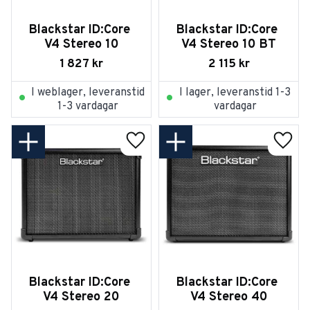
Blackstar ID:Core 
Blackstar ID:Core 
V4 Stereo 10
V4 Stereo 10 BT
1 827
kr
2 115
kr
I weblager, leveranstid
I lager, leveranstid 1-3
1-3 vardagar
vardagar
Lägg till i favoriter
Lägg t
Blackstar ID:Core 
Blackstar ID:Core 
V4 Stereo 20
V4 Stereo 40