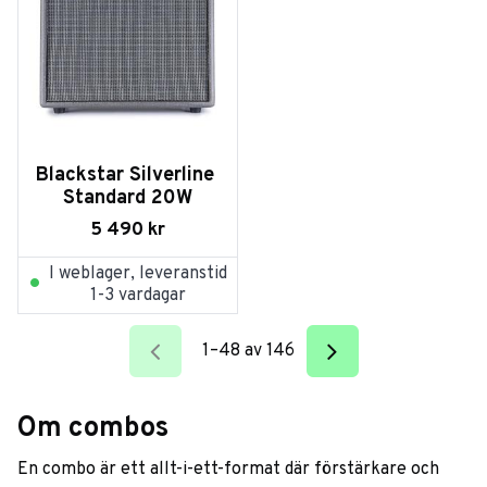
Blackstar Silverline 
Standard 20W
5 490
kr
I weblager, leveranstid
1-3 vardagar
1–
48
av
146
Om combos
En combo är ett allt-i-ett-format där förstärkare och