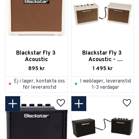
Blackstar Fly 3 
Blackstar Fly 3 
Acoustic
Acoustic - 
Stereopack
895
kr
1 495
kr
Ej i lager, kontakta oss
I weblager, leveranstid
för leveranstid
1-3 vardagar
Lägg till i favoriter
Lägg t