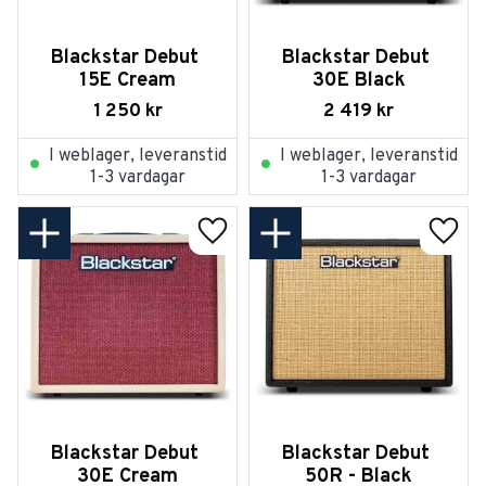
Blackstar Debut 
Blackstar Debut 
15E Cream
30E Black
1 250
kr
2 419
kr
I weblager, leveranstid
I weblager, leveranstid
1-3 vardagar
1-3 vardagar
Lägg till i favoriter
Lägg t
Blackstar Debut 
Blackstar Debut 
30E Cream
50R - Black