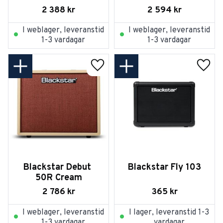
2 388
kr
2 594
kr
I weblager, leveranstid
I weblager, leveranstid
1-3 vardagar
1-3 vardagar
Lägg till i favoriter
Lägg t
Blackstar Debut 
Blackstar Fly 103
50R Cream
2 786
kr
365
kr
I weblager, leveranstid
I lager, leveranstid 1-3
1-3 vardagar
vardagar