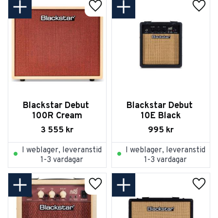
Lägg till i favoriter
Lägg t
Blackstar Debut 
Blackstar Debut 
100R Cream
10E Black
3 555
kr
995
kr
I weblager, leveranstid
I weblager, leveranstid
1-3 vardagar
1-3 vardagar
Lägg till i favoriter
Lägg t