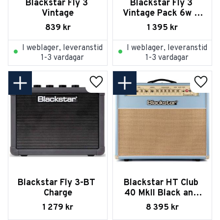
Blackstar Fly 3 
Blackstar Fly 3 
Vintage
Vintage Pack 6w 2 
X 3 Stereo Mini 
839
kr
1 395
kr
Amp Pack
I weblager, leveranstid
I weblager, leveranstid
1-3 vardagar
1-3 vardagar
Lägg till i favoriter
Lägg t
Blackstar Fly 3-BT 
Blackstar HT Club 
Charge
40 MkII Black and 
Blue
1 279
kr
8 395
kr