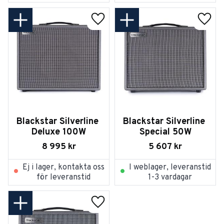
Lägg till i favoriter
Lägg t
Blackstar Silverline 
Blackstar Silverline 
Deluxe 100W
Special 50W
8 995
kr
5 607
kr
Ej i lager, kontakta oss
I weblager, leveranstid
för leveranstid
1-3 vardagar
Lägg till i favoriter