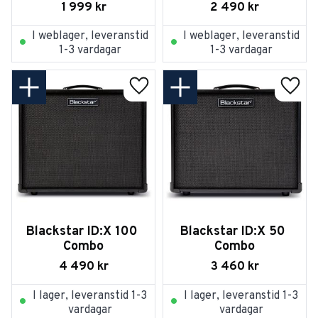
1 999
kr
2 490
kr
I weblager, leveranstid
I weblager, leveranstid
1-3 vardagar
1-3 vardagar
Lägg till i favoriter
Lägg t
Blackstar ID:X 100 
Blackstar ID:X 50 
Combo
Combo
4 490
kr
3 460
kr
I lager, leveranstid 1-3
I lager, leveranstid 1-3
vardagar
vardagar