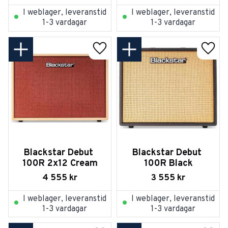
I weblager, leveranstid
I weblager, leveranstid
1-3 vardagar
1-3 vardagar
Lägg till i favoriter
Lägg t
Blackstar Debut 
Blackstar Debut 
100R 2x12 Cream
100R Black
4 555
kr
3 555
kr
I weblager, leveranstid
I weblager, leveranstid
1-3 vardagar
1-3 vardagar