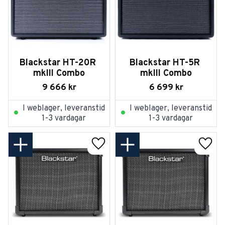
Blackstar HT-20R 
Blackstar HT-5R 
mkIII Combo
mkIII Combo
9 666
kr
6 699
kr
I weblager, leveranstid
I weblager, leveranstid
1-3 vardagar
1-3 vardagar
Lägg till i favoriter
Lägg t