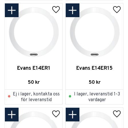
Lägg till i favoriter
Lägg t
Evans E14ER1
Evans E14ER15
50
kr
50
kr
Ej i lager, kontakta oss
I lager, leveranstid 1-3
för leveranstid
vardagar
Lägg till i favoriter
Lägg t