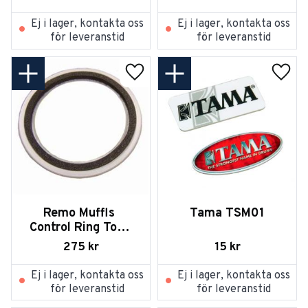
Ej i lager, kontakta oss
Ej i lager, kontakta oss
för leveranstid
för leveranstid
Lägg till i favoriter
Lägg t
Remo Muffls 
Tama TSM01
Control Ring Tom-
Tom 16
275
kr
15
kr
Ej i lager, kontakta oss
Ej i lager, kontakta oss
för leveranstid
för leveranstid