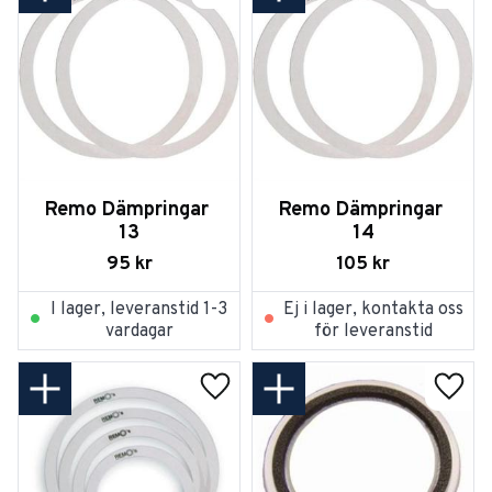
Remo Dämpringar 
Remo Dämpringar 
13
14
95
kr
105
kr
I lager, leveranstid 1-3
Ej i lager, kontakta oss
vardagar
för leveranstid
Lägg till i favoriter
Lägg t