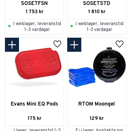
SOSETFSN
SOSETSTD
1 753
kr
1 810
kr
I weblager, leveranstid
I weblager, leveranstid
1-3 vardagar
1-3 vardagar
Lägg till i favoriter
Lägg t
Evans Mini EQ Pods
RTOM Moongel
175
kr
129
kr
I lager, leveranstid 1-3
Ej i lager, kontakta oss