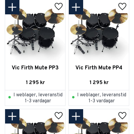
Lägg till i favoriter
Lägg t
Vic Firth Mute PP3
Vic Firth Mute PP4
1 295
kr
1 295
kr
I weblager, leveranstid
I weblager, leveranstid
1-3 vardagar
1-3 vardagar
Lägg till i favoriter
Lägg t