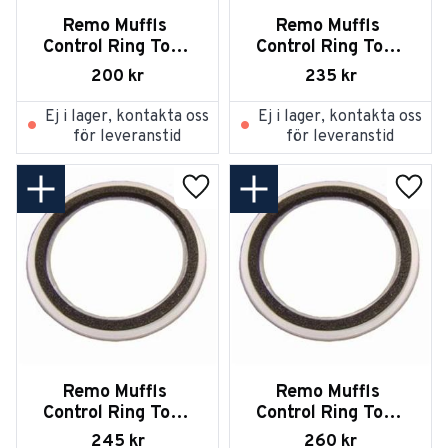
Remo Muffls 
Remo Muffls 
Control Ring Tom-
Control Ring Tom-
Tom 12
Tom 13
200
kr
235
kr
Ej i lager, kontakta oss
Ej i lager, kontakta oss
för leveranstid
för leveranstid
Lägg till i favoriter
Lägg t
Remo Muffls 
Remo Muffls 
Control Ring Tom-
Control Ring Tom-
Tom 14
Tom 15
245
kr
260
kr