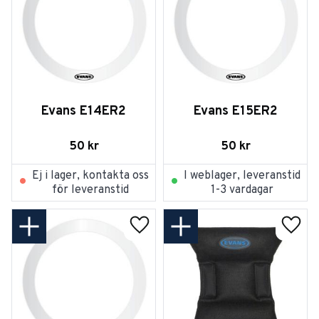
Evans E14ER2
Evans E15ER2
50
kr
50
kr
Ej i lager, kontakta oss
I weblager, leveranstid
för leveranstid
1-3 vardagar
Lägg till i favoriter
Lägg t