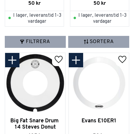
50
kr
50
kr
I lager, leveranstid 1-3
I lager, leveranstid 1-3
vardagar
vardagar
FILTRERA
SORTERA
Lägg till i favoriter
Lägg t
Big Fat Snare Drum 
Evans E10ER1
14 Steves Donut