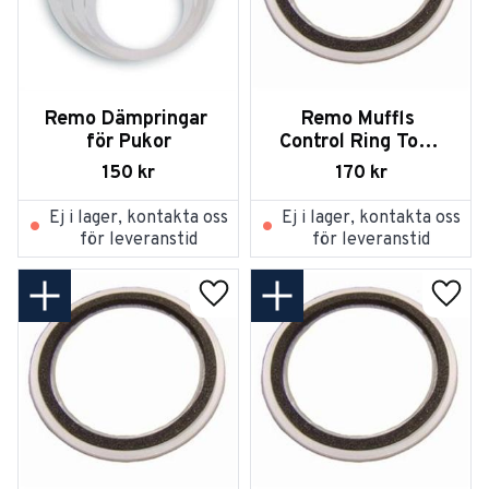
Remo Dämpringar 
Remo Muffls 
för Pukor
Control Ring Tom-
Tom 10
150
kr
170
kr
Ej i lager, kontakta oss
Ej i lager, kontakta oss
för leveranstid
för leveranstid
Lägg till i favoriter
Lägg t