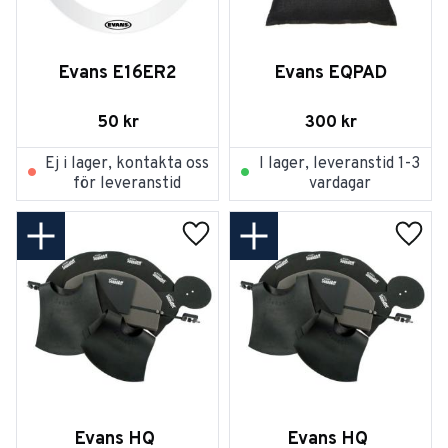
Evans E16ER2
Evans EQPAD
50
kr
300
kr
Ej i lager, kontakta oss
I lager, leveranstid 1-3
för leveranstid
vardagar
Lägg till i favoriter
Lägg t
Evans HQ 
Evans HQ 