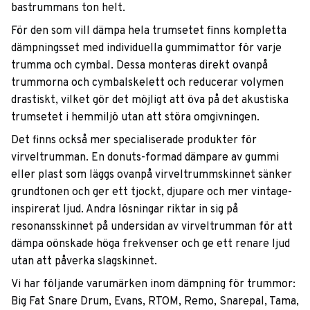
bastrummans ton helt.
För den som vill dämpa hela trumsetet finns kompletta
dämpningsset med individuella gummimattor för varje
trumma och cymbal. Dessa monteras direkt ovanpå
trummorna och cymbalskelett och reducerar volymen
drastiskt, vilket gör det möjligt att öva på det akustiska
trumsetet i hemmiljö utan att störa omgivningen.
Det finns också mer specialiserade produkter för
virveltrumman. En donuts-formad dämpare av gummi
eller plast som läggs ovanpå virveltrummskinnet sänker
grundtonen och ger ett tjockt, djupare och mer vintage-
inspirerat ljud. Andra lösningar riktar in sig på
resonansskinnet på undersidan av virveltrumman för att
dämpa oönskade höga frekvenser och ge ett renare ljud
utan att påverka slagskinnet.
Vi har följande varumärken inom dämpning för trummor:
Big Fat Snare Drum, Evans, RTOM, Remo, Snarepal, Tama,