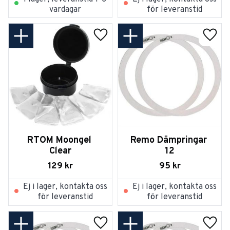
vardagar
för leveranstid
Lägg till i favoriter
Lägg t
RTOM Moongel 
Remo Dämpringar 
Clear
12
129
kr
95
kr
Ej i lager, kontakta oss
Ej i lager, kontakta oss
för leveranstid
för leveranstid
Lägg till i favoriter
Lägg t