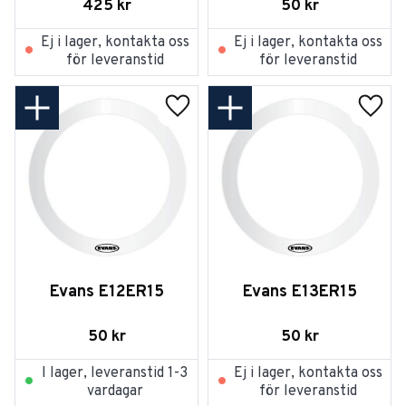
425
kr
50
kr
Ej i lager, kontakta oss
Ej i lager, kontakta oss
för leveranstid
för leveranstid
Lägg till i favoriter
Lägg t
Evans E12ER15
Evans E13ER15
50
kr
50
kr
I lager, leveranstid 1-3
Ej i lager, kontakta oss
vardagar
för leveranstid