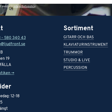
et med vår
integritetspolicy
.
t
Sortiment
GITARR OCH BAS
8 - 580 340 43
o@ljudfront.se
KLAVIATURINSTRUMENT
AB
TRUMMOR
en 19
STUDIO & LIVE
RFÄLLA
PERCUSSION
utiken ->
ider
edag: 12-18
15
ängt