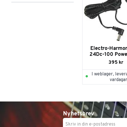
Electro-Harmonix
1
IK Multimedia
2
Mooer
1
Zildjian
1
Electro-Harmon
24Dc-100 Powe
395
kr
I weblager, lever
vardaga
Nyhetsbrev