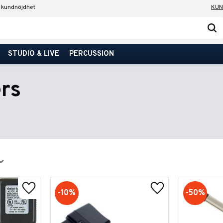
 kundnöjdhet
KUN
STUDIO & LIVE
PERCUSSION
rs
10
%
50
%
Lägg till i favoriter
Lägg till i favorite