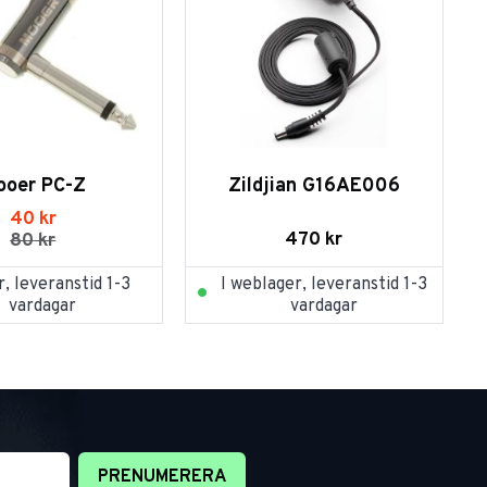
ooer PC-Z
Zildjian G16AE006
40
kr
470
kr
80
kr
r, leveranstid 1-3
I weblager, leveranstid 1-3
vardagar
vardagar
PRENUMERERA