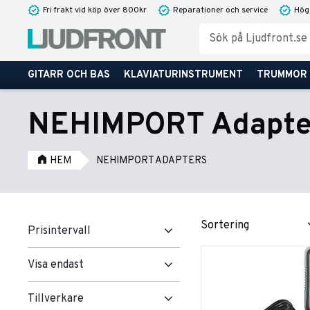
Fri frakt vid köp över 800kr
Reparationer och service
Hög
GITARR OCH BAS
KLAVIATURINSTRUMENT
TRUMMOR
NEHIMPORT Adapte
HEM
NEHIMPORT ADAPTERS
Välj sortering
Prisintervall
Visa endast
40
539
Finns i lager
5
Tillverkare