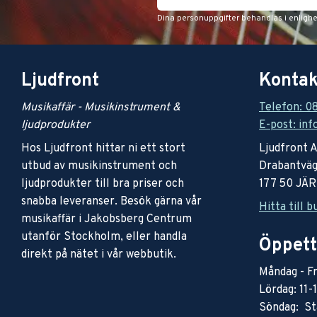
Dina personuppgifter behandlas i enligh
Ljudfront
Kontak
Musikaffär - Musikinstrument &
Telefon: 0
ljudprodukter
E-post: inf
Hos Ljudfront hittar ni ett stort
Ljudfront 
utbud av musikinstrument och
Drabantväg
ljudprodukter till bra priser och
177 50 JÄ
snabba leveranser. Besök gärna vår
Hitta till b
musikaffär i Jakobsberg Centrum
utanför Stockholm, eller handla
Öppett
direkt på nätet i vår webbutik.
Måndag - Fr
Lördag: 11-
Söndag: St