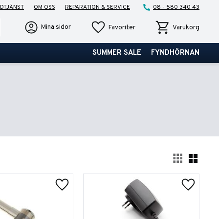
DTJÄNST
OM OSS
REPARATION & SERVICE
08 - 580 340 43
Favoriter
Kundvagn
Mina sidor
Favoriter
Varukorg
SUMMER SALE
FYNDHÖRNAN
Välj 
r
Lägg till i favoriter
Lägg till