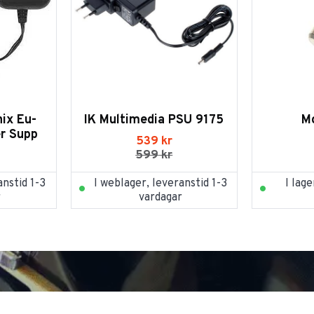
ix Eu-
IK Multimedia PSU 9175
M
r Supp
539
kr
599
kr
anstid 1-3
I weblager, leveranstid 1-3
I lage
r
vardagar