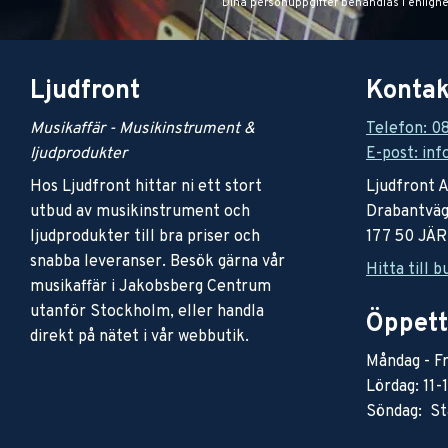
Dina personuppgifter behandlas i enligh
Ljudfront
Kontak
Musikaffär - Musikinstrument &
Telefon: 0
ljudprodukter
E-post: inf
Hos Ljudfront hittar ni ett stort
Ljudfront 
utbud av musikinstrument och
Drabantväg
ljudprodukter till bra priser och
177 50 JÄ
snabba leveranser. Besök gärna vår
Hitta till b
musikaffär i Jakobsberg Centrum
utanför Stockholm, eller handla
Öppett
direkt på nätet i vår webbutik.
Måndag - Fr
Lördag: 11-
Söndag: St