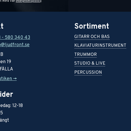
et med vår
integritetspolicy
.
t
Sortiment
GITARR OCH BAS
8 - 580 340 43
o@ljudfront.se
KLAVIATURINSTRUMENT
AB
TRUMMOR
en 19
STUDIO & LIVE
RFÄLLA
PERCUSSION
utiken ->
ider
edag: 12-18
15
ängt