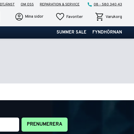
DTJÄNST
OM OSS
REPARATION & SERVICE
08 - 580 340 43
Favoriter
Kundvagn
Mina sidor
Favoriter
Varukorg
SUMMER SALE
FYNDHÖRNAN
PRENUMERERA