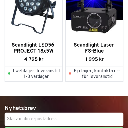
Scandlight LED56 
Scandlight Laser 
PROJECT 18x5W
FS-Blue
4 795
kr
1 995
kr
I weblager, leveranstid
Ej i lager, kontakta oss
1-3 vardagar
för leveranstid
Nyhetsbrev