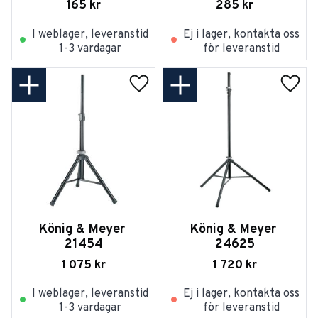
165
kr
285
kr
I weblager, leveranstid
Ej i lager, kontakta oss
1-3 vardagar
för leveranstid
Lägg till i favoriter
Lägg t
König & Meyer 
König & Meyer 
21454
24625
1 075
kr
1 720
kr
I weblager, leveranstid
Ej i lager, kontakta oss
1-3 vardagar
för leveranstid