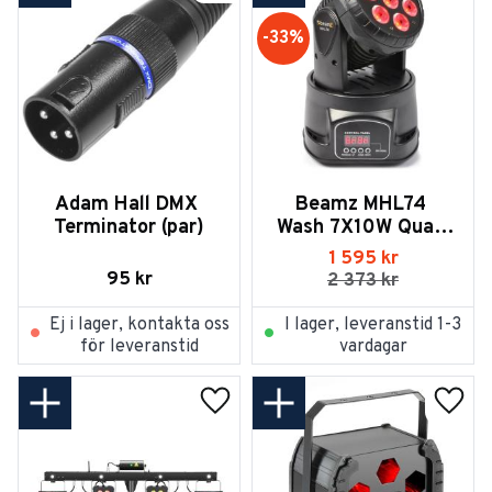
33
%
Adam Hall DMX 
Beamz MHL74 
Terminator (par)
Wash 7X10W Quad 
12CHDMX
1 595
kr
95
kr
2 373
kr
Ej i lager, kontakta oss
I lager, leveranstid 1-3
för leveranstid
vardagar
Lägg till i favoriter
Lägg t