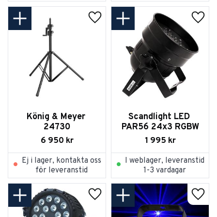
Lägg till i favoriter
Lägg t
König & Meyer 
Scandlight LED 
24730
PAR56 24x3 RGBW
6 950
kr
1 995
kr
Ej i lager, kontakta oss
I weblager, leveranstid
för leveranstid
1-3 vardagar
Lägg till i favoriter
Lägg t