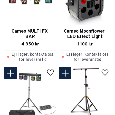
Cameo MULTI FX 
Cameo Moonflower 
BAR
LED Effect Light
4 950
kr
1 100
kr
Ej i lager, kontakta oss
Ej i lager, kontakta oss
för leveranstid
för leveranstid
Lägg till i favoriter
Lägg t