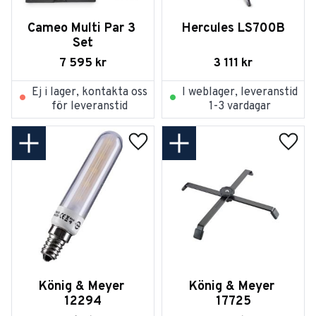
Cameo Multi Par 3 
Hercules LS700B
Set
7 595
kr
3 111
kr
Ej i lager, kontakta oss
I weblager, leveranstid
för leveranstid
1-3 vardagar
Lägg till i favoriter
Lägg t
König & Meyer 
König & Meyer 
12294
17725