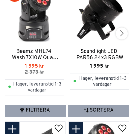
Beamz MHL74 
Scandlight LED 
Wash 7X10W Quad 
PAR56 24x3 RGBW
12CHDMX
1 595
kr
1 995
kr
2 373
kr
I lager, leveranstid 1-3
I lager, leveranstid 1-3
vardagar
vardagar
FILTRERA
SORTERA
Lägg till i favoriter
Lägg t