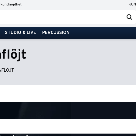
 kundnöjdhet
KUN
STUDIO & LIVE
PERCUSSION
löjt
AFLÖJT