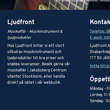
Dina personuppgifter behandlas i enligh
Ljudfront
Kontak
Musikaffär - Musikinstrument &
Telefon: 0
ljudprodukter
E-post: inf
Hos Ljudfront hittar ni ett stort
Ljudfront 
utbud av musikinstrument och
Drabantväg
ljudprodukter till bra priser och
177 50 JÄ
snabba leveranser. Besök gärna vår
Hitta till b
musikaffär i Jakobsberg Centrum
utanför Stockholm, eller handla
Öppett
direkt på nätet i vår webbutik.
Måndag - Fr
Lördag: 11-
Söndag: St