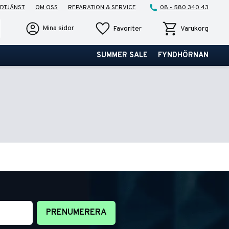
DTJÄNST
OM OSS
REPARATION & SERVICE
08 - 580 340 43
Favoriter
Kundvagn
Mina sidor
Favoriter
Varukorg
SUMMER SALE
FYNDHÖRNAN
PRENUMERERA