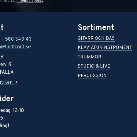
et med vår
integritetspolicy
.
t
Sortiment
GITARR OCH BAS
8 - 580 340 43
o@ljudfront.se
KLAVIATURINSTRUMENT
AB
TRUMMOR
en 19
STUDIO & LIVE
RFÄLLA
PERCUSSION
utiken ->
ider
edag: 12-18
15
ängt