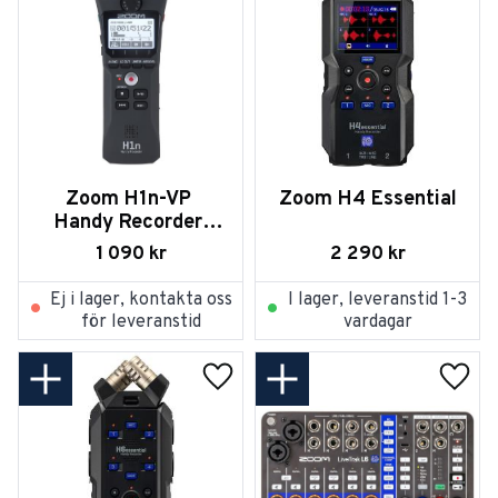
Zoom H1n-VP 
Zoom H4 Essential
Handy Recorder 
ValuePack
1 090
kr
2 290
kr
Ej i lager, kontakta oss
I lager, leveranstid 1-3
för leveranstid
vardagar
Lägg till i favoriter
Lägg t