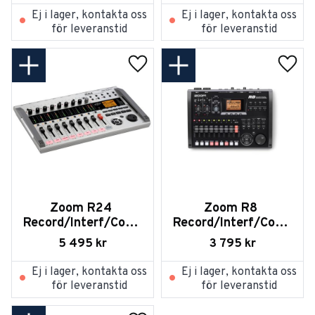
Ej i lager, kontakta oss
Ej i lager, kontakta oss
för leveranstid
för leveranstid
Lägg till i favoriter
Lägg t
Zoom R24 
Zoom R8 
Record/Interf/Contr
Record/Interf/Contr
./Samp/Drums
./Samp/Drums
5 495
kr
3 795
kr
Ej i lager, kontakta oss
Ej i lager, kontakta oss
för leveranstid
för leveranstid