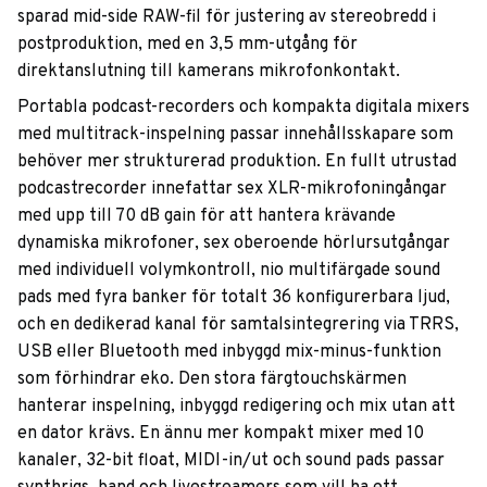
sparad mid-side RAW-fil för justering av stereobredd i
postproduktion, med en 3,5 mm-utgång för
direktanslutning till kamerans mikrofonkontakt.
Portabla podcast-recorders och kompakta digitala mixers
med multitrack-inspelning passar innehållsskapare som
behöver mer strukturerad produktion. En fullt utrustad
podcastrecorder innefattar sex XLR-mikrofoningångar
med upp till 70 dB gain för att hantera krävande
dynamiska mikrofoner, sex oberoende hörlursutgångar
med individuell volymkontroll, nio multifärgade sound
pads med fyra banker för totalt 36 konfigurerbara ljud,
och en dedikerad kanal för samtalsintegrering via TRRS,
USB eller Bluetooth med inbyggd mix-minus-funktion
som förhindrar eko. Den stora färgtouchskärmen
hanterar inspelning, inbyggd redigering och mix utan att
en dator krävs. En ännu mer kompakt mixer med 10
kanaler, 32-bit float, MIDI-in/ut och sound pads passar