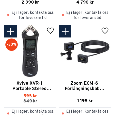
Deluxe
2 990
kr
4 790
kr
Ej i lager, kontakta oss
Ej i lager, kontakta oss
för leveranstid
för leveranstid
Lägg till i favoriter
Lägg t
30
%
Xvive XVR-1 
Zoom ECM-6 
Portable Stereo 
Förlängningskabel 
Recorder
6m för 
595
kr
F8/H5/H6/Q8
1 195
kr
849
kr
Ej i lager, kontakta oss
Ej i lager, kontakta oss