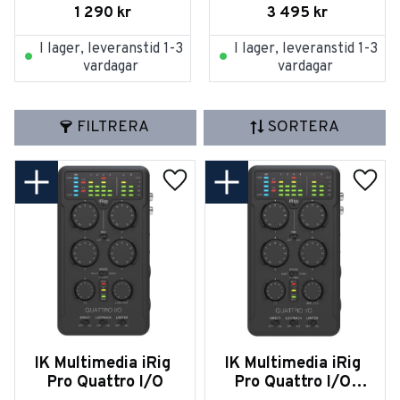
1 290
kr
3 495
kr
I lager, leveranstid 1-3
I lager, leveranstid 1-3
vardagar
vardagar
FILTRERA
SORTERA
Lägg till i favoriter
Lägg t
IK Multimedia iRig 
IK Multimedia iRig 
Pro Quattro I/O
Pro Quattro I/O 