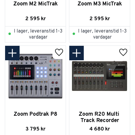
Zoom M2 MicTrak
Zoom M3 MicTrak
2 595
kr
2 595
kr
I lager, leveranstid 1-3
I lager, leveranstid 1-3
vardagar
vardagar
Lägg till i favoriter
Lägg t
Zoom Podtrak P8
Zoom R20 Multi 
Track Recorder
3 795
kr
4 680
kr