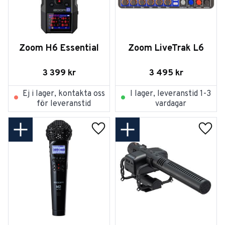
Zoom H6 Essential
Zoom LiveTrak L6
3 399
kr
3 495
kr
Ej i lager, kontakta oss
I lager, leveranstid 1-3
för leveranstid
vardagar
Lägg till i favoriter
Lägg t