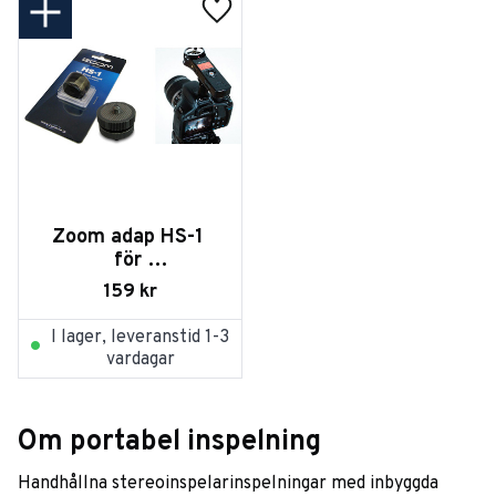
Lägg till i favoriter
Zoom adap HS-1 
för 
H1/H2/H4/H6+vide
159
kr
ocam
I lager, leveranstid 1-3
vardagar
Om portabel inspelning
Handhållna stereoinspelarinspelningar med inbyggda