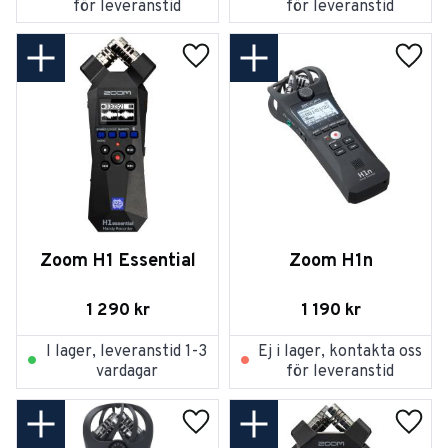
för leveranstid
för leveranstid
Lägg till i favoriter
Lägg t
Zoom H1 Essential
Zoom H1n
1 290
kr
1 190
kr
I lager, leveranstid 1-3
Ej i lager, kontakta oss
vardagar
för leveranstid
Lägg till i favoriter
Lägg t