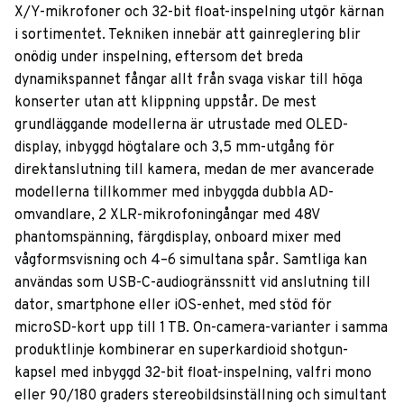
X/Y-mikrofoner och 32-bit float-inspelning utgör kärnan
i sortimentet. Tekniken innebär att gainreglering blir
onödig under inspelning, eftersom det breda
dynamikspannet fångar allt från svaga viskar till höga
konserter utan att klippning uppstår. De mest
grundläggande modellerna är utrustade med OLED-
display, inbyggd högtalare och 3,5 mm-utgång för
direktanslutning till kamera, medan de mer avancerade
modellerna tillkommer med inbyggda dubbla AD-
omvandlare, 2 XLR-mikrofoningångar med 48V
phantomspänning, färgdisplay, onboard mixer med
vågformsvisning och 4–6 simultana spår. Samtliga kan
användas som USB-C-audiogränssnitt vid anslutning till
dator, smartphone eller iOS-enhet, med stöd för
microSD-kort upp till 1 TB. On-camera-varianter i samma
produktlinje kombinerar en superkardioid shotgun-
kapsel med inbyggd 32-bit float-inspelning, valfri mono
eller 90/180 graders stereobildsinställning och simultant