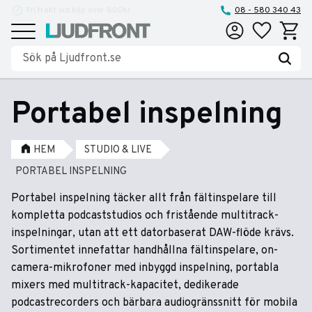
Reparationer och service
08 - 580 340 43
Favoriter
Kundva
Meny
Portabel inspelning
HEM
STUDIO & LIVE
PORTABEL INSPELNING
Portabel inspelning täcker allt från fältinspelare till
kompletta podcaststudios och fristående multitrack-
inspelningar, utan att ett datorbaserat DAW-flöde krävs.
Sortimentet innefattar handhållna fältinspelare, on-
camera-mikrofoner med inbyggd inspelning, portabla
mixers med multitrack-kapacitet, dedikerade
podcastrecorders och bärbara audiogränssnitt för mobila