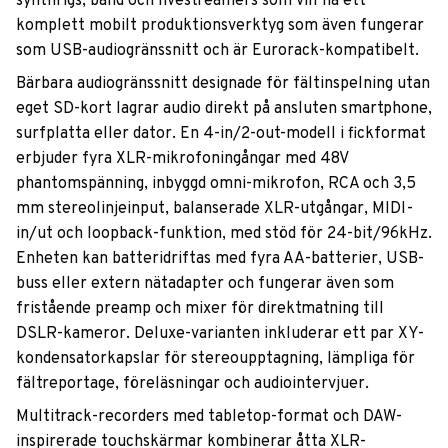
synthrigs, band och livestreamers som vill ha ett
komplett mobilt produktionsverktyg som även fungerar
som USB-audiogränssnitt och är Eurorack-kompatibelt.
Bärbara audiogränssnitt designade för fältinspelning utan
eget SD-kort lagrar audio direkt på ansluten smartphone,
surfplatta eller dator. En 4-in/2-out-modell i fickformat
erbjuder fyra XLR-mikrofoningångar med 48V
phantomspänning, inbyggd omni-mikrofon, RCA och 3,5
mm stereolinjeinput, balanserade XLR-utgångar, MIDI-
in/ut och loopback-funktion, med stöd för 24-bit/96kHz.
Enheten kan batteridriftas med fyra AA-batterier, USB-
buss eller extern nätadapter och fungerar även som
fristående preamp och mixer för direktmatning till
DSLR-kameror. Deluxe-varianten inkluderar ett par XY-
kondensatorkapslar för stereoupptagning, lämpliga för
fältreportage, föreläsningar och audiointervjuer.
Multitrack-recorders med tabletop-format och DAW-
inspirerade touchskärmar kombinerar åtta XLR-