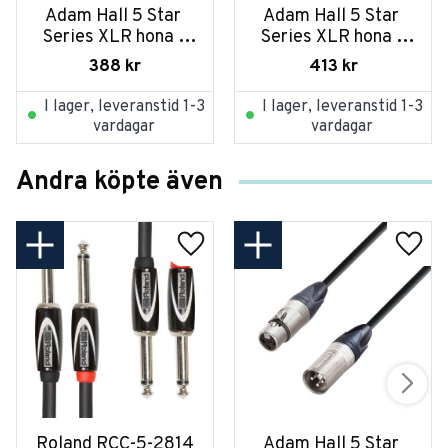
Adam Hall 5 Star 
Adam Hall 5 Star 
Series XLR hona - 
Series XLR hona - 
TRS hane 3m
TRS hane 5m
388
kr
413
kr
I lager, leveranstid 1-3
I lager, leveranstid 1-3
vardagar
vardagar
Andra köpte även
Roland RCC-5-2814
Adam Hall 5 Star 