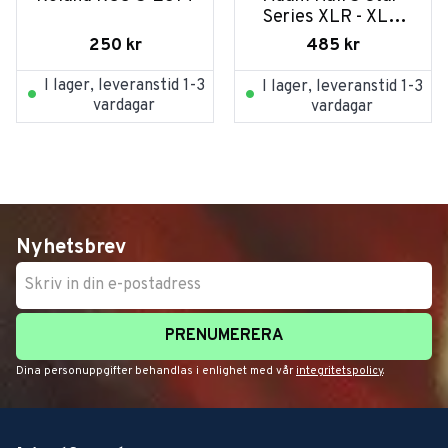
Series XLR - XLR 
Neutrik 10m
250
kr
485
kr
I lager, leveranstid 1-3
I lager, leveranstid 1-3
vardagar
vardagar
Nyhetsbrev
PRENUMERERA
Dina personuppgifter behandlas i enlighet med vår
integritetspolicy
.