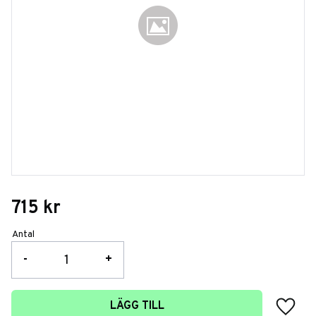
715
kr
Antal
-
+
Lägg t
LÄGG TILL