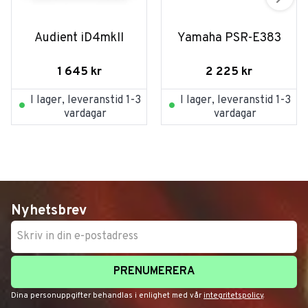
Audient iD4mkII
Yamaha PSR-E383
1 645
kr
2 225
kr
I lager, leveranstid 1-3
I lager, leveranstid 1-3
vardagar
vardagar
Nyhetsbrev
PRENUMERERA
Dina personuppgifter behandlas i enlighet med vår
integritetspolicy
.