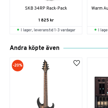
SKB 34RP Rack-Pack
Warm Aud
1 825
kr
I lager, leveranstid 1-3 vardagar
I lag
Andra köpte även
20
%