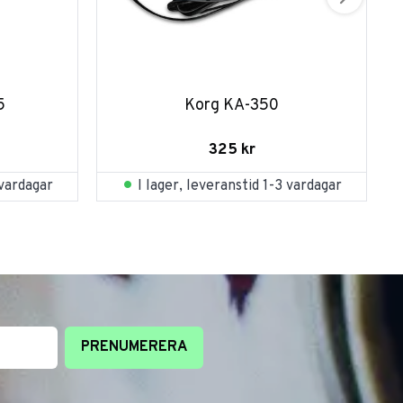
5
Korg KA-350
325
kr
 vardagar
I lager, leveranstid 1-3 vardagar
PRENUMERERA