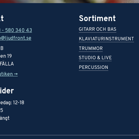
t
Sortiment
GITARR OCH BAS
8 - 580 340 43
o@ljudfront.se
KLAVIATURINSTRUMENT
AB
TRUMMOR
en 19
STUDIO & LIVE
RFÄLLA
PERCUSSION
utiken ->
ider
edag: 12-18
15
ängt