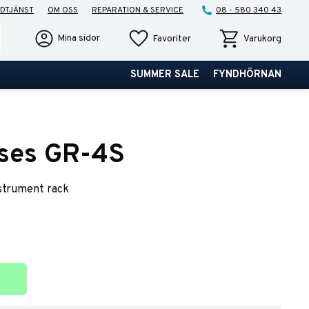
DTJÄNST
OM OSS
REPARATION & SERVICE
08 - 580 340 43
Favoriter
Kundvagn
Mina sidor
Favoriter
Varukorg
SUMMER SALE
FYNDHÖRNAN
ases GR-4S
nstrument rack
ter