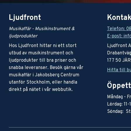
Ljudfront
Kontak
Musikaffär - Musikinstrument &
Telefon: 0
ljudprodukter
E-post: inf
Hos Ljudfront hittar ni ett stort
Ljudfront 
utbud av musikinstrument och
Drabantväg
ljudprodukter till bra priser och
177 50 JÄ
snabba leveranser. Besök gärna vår
Hitta till b
musikaffär i Jakobsberg Centrum
utanför Stockholm, eller handla
Öppett
direkt på nätet i vår webbutik.
Måndag - Fr
Lördag: 11-
Söndag: St