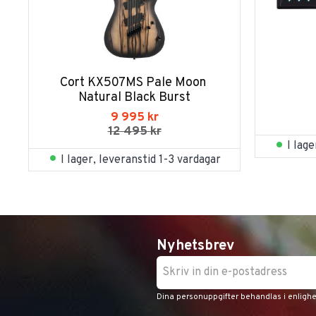
Cort KX507MS Pale Moon 
Natural Black Burst
9 995
kr
12 495
kr
I lag
I lager, leveranstid 1-3 vardagar
Nyhetsbrev
Dina personuppgifter behandlas i enligh