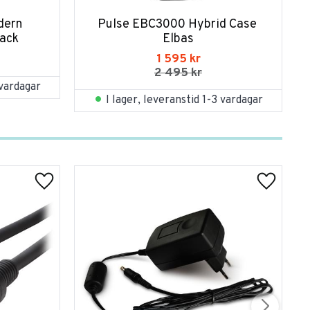
ern 
Pulse EBC3000 Hybrid Case 
lack
Elbas
1 595
kr
2 495
kr
 vardagar
I lager, leveranstid 1-3 vardagar