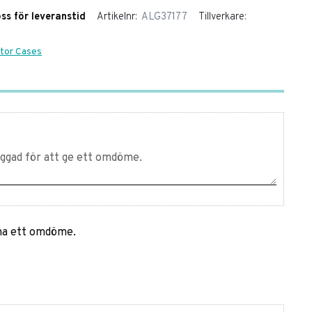
oss för leveranstid
Artikelnr
ALG37177
Tillverkare
ator Cases
mna ett omdöme.