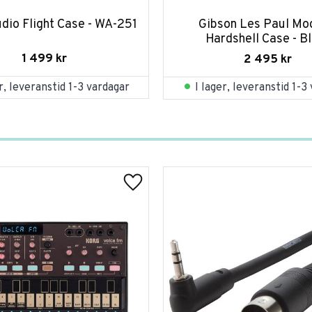
io Flight Case - WA-251
Gibson Les Paul Mod
Hardshell Case - B
1 499
kr
2 495
kr
er, leveranstid 1-3 vardagar
I lager, leveranstid 1-3