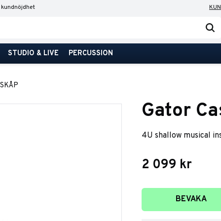
 kundnöjdhet
KUN
STUDIO & LIVE
PERCUSSION
KSKÅP
Gator C
4U shallow musical i
2 099
kr
Lägg till i favori
BEVAKA