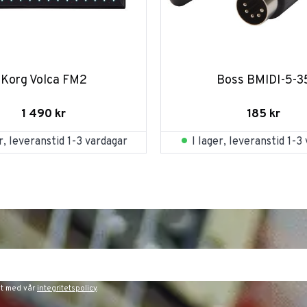
Korg Volca FM2
Boss BMIDI-5-3
1 490
kr
185
kr
er, leveranstid 1-3 vardagar
I lager, leveranstid 1-3
et med vår
integritetspolicy
.