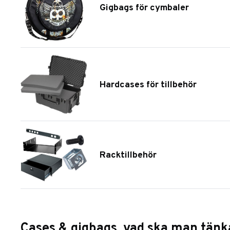
Gigbags för cymbaler
Hardcases för tillbehör
Racktillbehör
Cases & gigbags, vad ska man tänk