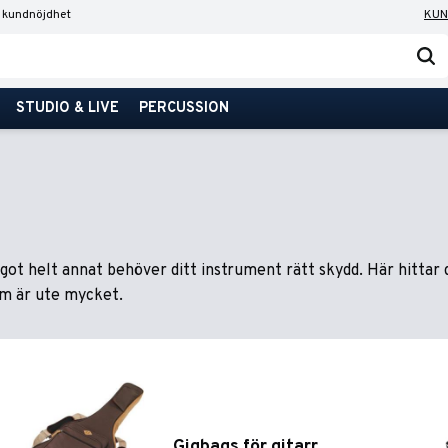
 kundnöjdhet
KUN
STUDIO & LIVE
PERCUSSION
ot helt annat behöver ditt instrument rätt skydd. Här hittar d
som är ute mycket.
Gigbags för gitarr