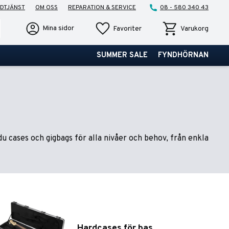
DTJÄNST
OM OSS
REPARATION & SERVICE
08 - 580 340 43
Favoriter
Kundvagn
Mina sidor
Favoriter
Varukorg
SUMMER SALE
FYNDHÖRNAN
u cases och gigbags för alla nivåer och behov, från enkla
Hardcases för bas