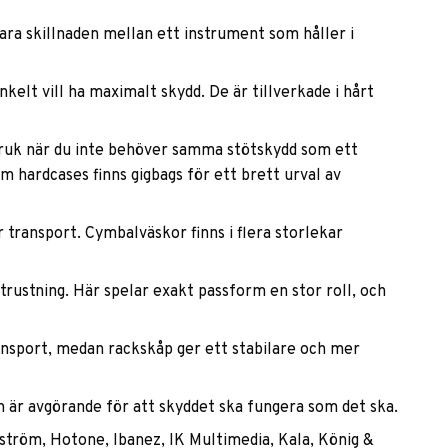
vara skillnaden mellan ett instrument som håller i
kelt vill ha maximalt skydd. De är tillverkade i hårt
t bruk när du inte behöver samma stötskydd som ett
 hardcases finns gigbags för ett brett urval av
transport. Cymbalväskor finns i flera storlekar
trustning. Här spelar exakt passform en stor roll, och
ransport, medan rackskåp ger ett stabilare och mer
rm är avgörande för att skyddet ska fungera som det ska.
gström, Hotone, Ibanez, IK Multimedia, Kala, König &