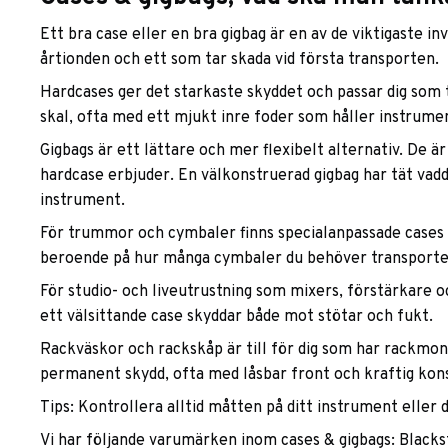
Ett bra case eller en bra gigbag är en av de viktigaste i
årtionden och ett som tar skada vid första transporten.
Hardcases ger det starkaste skyddet och passar dig som tr
skal, ofta med ett mjukt inre foder som håller instrume
Gigbags är ett lättare och mer flexibelt alternativ. De 
hardcase erbjuder. En välkonstruerad gigbag har tät vad
instrument.
För trummor och cymbaler finns specialanpassade cases 
beroende på hur många cymbaler du behöver transporte
För studio- och liveutrustning som mixers, förstärkare o
ett välsittande case skyddar både mot stötar och fukt.
Rackväskor och rackskåp är till för dig som har rackmont
permanent skydd, ofta med låsbar front och kraftig kon
Tips: Kontrollera alltid måtten på ditt instrument eller
Vi har följande varumärken inom cases & gigbags: Blackst