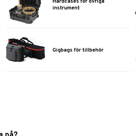
Hardcases för övriga
instrument
Gigbags för tillbehör
a på?