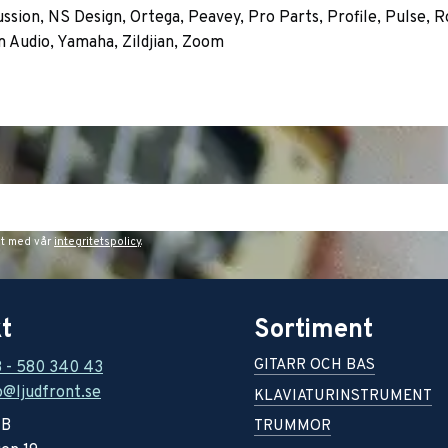
sion, NS Design, Ortega, Peavey, Pro Parts, Profile, Pulse, R
m Audio, Yamaha, Zildjian, Zoom
et med vår
integritetspolicy
.
t
Sortiment
GITARR OCH BAS
8 - 580 340 43
o@ljudfront.se
KLAVIATURINSTRUMENT
AB
TRUMMOR