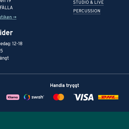
en 19
STUDIO & LIVE
RFÄLLA
PERCUSSION
utiken ->
ider
edag: 12-18
15
ängt
Handla tryggt