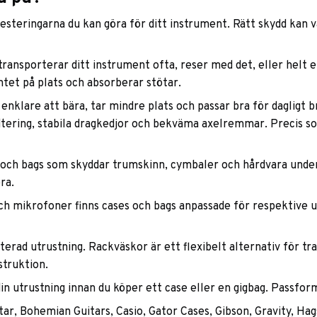
nvesteringarna du kan göra för ditt instrument. Rätt skydd kan 
ansporterar ditt instrument ofta, reser med det, eller helt en
ntet på plats och absorberar stötar.
är enklare att bära, tar mindre plats och passar bra för daglig
dtering, stabila dragkedjor och bekväma axelremmar. Precis som
och bags som skyddar trumskinn, cymbaler och hårdvara under 
ra.
ch mikrofoner finns cases och bags anpassade för respektive u
erad utrustning. Rackväskor är ett flexibelt alternativ för t
struktion.
 din utrustning innan du köper ett case eller en gigbag. Passfo
ar, Bohemian Guitars, Casio, Gator Cases, Gibson, Gravity, Ha