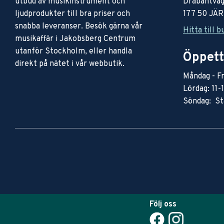
utbud av musikinstrument och
Drabantväg
ljudprodukter till bra priser och
177 50 JÄ
snabba leveranser. Besök gärna vår
Hitta till b
musikaffär i Jakobsberg Centrum
utanför Stockholm, eller handla
Öppett
direkt på nätet i vår webbutik.
Måndag - Fr
Lördag: 11-
Söndag: St
Följ oss