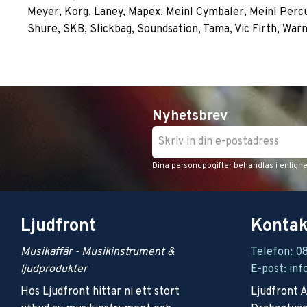
Meyer, Korg, Laney, Mapex, Meinl Cymbaler, Meinl Percus
Shure, SKB, Slickbag, Soundsation, Tama, Vic Firth, War
Nyhetsbrev
Dina personuppgifter behandlas i enligh
Ljudfront
Kontak
Musikaffär - Musikinstrument &
Telefon: 0
ljudprodukter
E-post: inf
Hos Ljudfront hittar ni ett stort
Ljudfront 