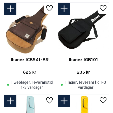
Lägg till i favoriter
Lägg t
Ibanez ICB541-BR
Ibanez IGB101
625
kr
235
kr
I weblager, leveranstid
I lager, leveranstid 1-3
1-3 vardagar
vardagar
Lägg till i favoriter
Lägg t