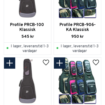
Profile PRCB-100 
Profile PRCB-906-
Klassisk
KA Klassisk
545
kr
950
kr
I lager, leveranstid 1-3
I lager, leveranstid 1-3
vardagar
vardagar
Lägg till i favoriter
Lägg t