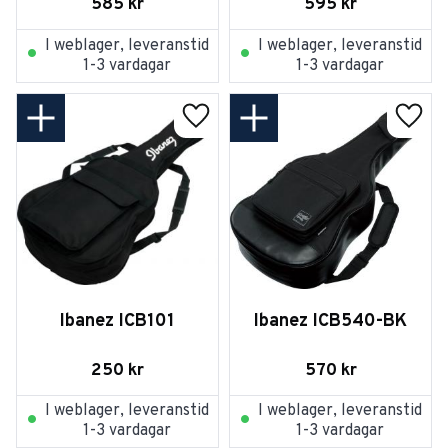
585
kr
595
kr
I weblager, leveranstid
I weblager, leveranstid
1-3 vardagar
1-3 vardagar
Lägg till i favoriter
Lägg t
Ibanez ICB101
Ibanez ICB540-BK
250
kr
570
kr
I weblager, leveranstid
I weblager, leveranstid
1-3 vardagar
1-3 vardagar