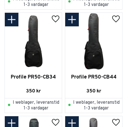
1-3 vardagar
1-3 vardagar
Lägg till i favoriter
Lägg t
Profile PR50-CB34
Profile PR50-CB44
350
kr
350
kr
I weblager, leveranstid
I weblager, leveranstid
1-3 vardagar
1-3 vardagar
Lägg till i favoriter
Lägg t