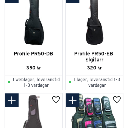
Profile PR50-DB
Profile PR50-EB 
Elgitarr
350
kr
320
kr
I weblager, leveranstid
I lager, leveranstid 1-3
1-3 vardagar
vardagar
Lägg till i favoriter
Lägg t