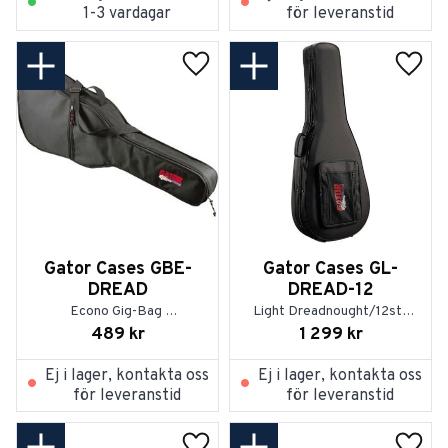
1-3 vardagar
för leveranstid
Lägg till i favoriter
Lägg t
Gator Cases GBE-
Gator Cases GL-
DREAD
DREAD-12
Econo Gig-Bag 
Light Dreadnought/12str 
dreadnought
Case
489
kr
1 299
kr
Ej i lager, kontakta oss
Ej i lager, kontakta oss
för leveranstid
för leveranstid