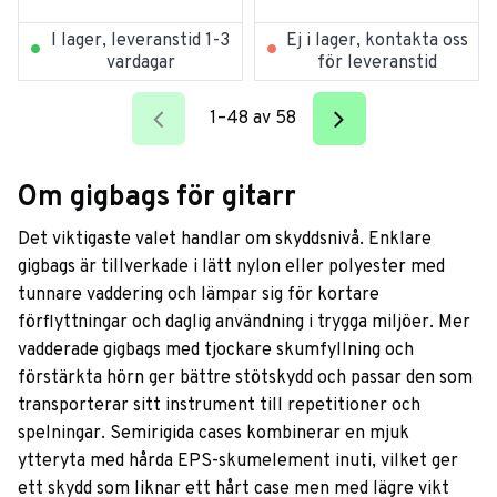
I lager, leveranstid 1-3
Ej i lager, kontakta oss
vardagar
för leveranstid
1–
48
av
58
Om gigbags för gitarr
Det viktigaste valet handlar om skyddsnivå. Enklare
gigbags är tillverkade i lätt nylon eller polyester med
tunnare vaddering och lämpar sig för kortare
förflyttningar och daglig användning i trygga miljöer. Mer
vadderade gigbags med tjockare skumfyllning och
förstärkta hörn ger bättre stötskydd och passar den som
transporterar sitt instrument till repetitioner och
spelningar. Semirigida cases kombinerar en mjuk
ytteryta med hårda EPS-skumelement inuti, vilket ger
ett skydd som liknar ett hårt case men med lägre vikt