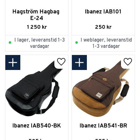
Hagström Hagbag 
Ibanez IAB101
E-24
1 250
kr
250
kr
I lager, leveranstid 1-3
I weblager, leveranstid
vardagar
1-3 vardagar
Lägg till i favoriter
Lägg t
Ibanez IAB540-BK
Ibanez IAB541-BR