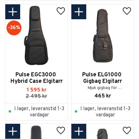
Lägg till i favoriter
Lägg t
36
%
Pulse EGC3000 
Pulse ELG1000 
Hybrid Case Elgitarr
Gigbag Elgitarr
Mjuk gigbag för 
1 595
kr
westerngitarr
465
kr
2 495
kr
I lager, leveranstid 1-3
I lager, leveranstid 1-3
vardagar
vardagar
Lägg till i favoriter
Lägg t