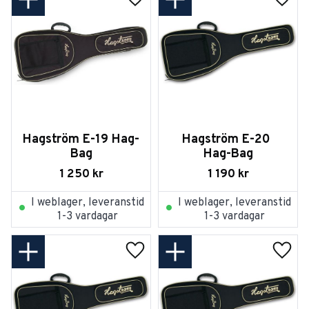
Lägg till i favoriter
Lägg t
Hagström E-19 Hag-
Hagström E-20 
Bag
Hag-Bag
1 250
kr
1 190
kr
I weblager, leveranstid
I weblager, leveranstid
1-3 vardagar
1-3 vardagar
Lägg till i favoriter
Lägg t