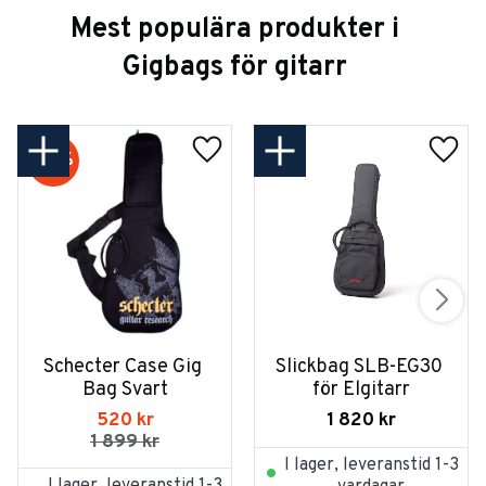
Mest populära produkter i
Gigbags för gitarr
73
%
Schecter Case Gig 
Slickbag SLB-EG30 
Bag Svart
för Elgitarr
520
kr
1 820
kr
1 899
kr
I lager, leveranstid 1-3
I lager, leveranstid 1-3