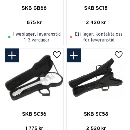
SKB GB66
SKB SC18
875
kr
2 420
kr
I weblager, leveranstid
Ej i lager, kontakta oss
1-3 vardagar
för leveranstid
Lägg till i favoriter
Lägg t
SKB SC56
SKB SC58
1 775
kr
2 520
kr