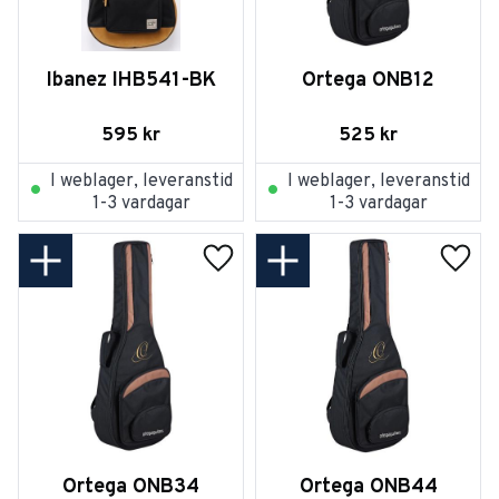
Ibanez IHB541-BK
Ortega ONB12
595
kr
525
kr
I weblager, leveranstid
I weblager, leveranstid
1-3 vardagar
1-3 vardagar
Lägg till i favoriter
Lägg t
Ortega ONB34
Ortega ONB44