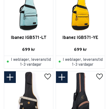
Ibanez IGB571-LT
Ibanez IGB571-YE
699
kr
699
kr
I weblager, leveranstid
I weblager, leveranstid
1-3 vardagar
1-3 vardagar
Lägg till i favoriter
Lägg t