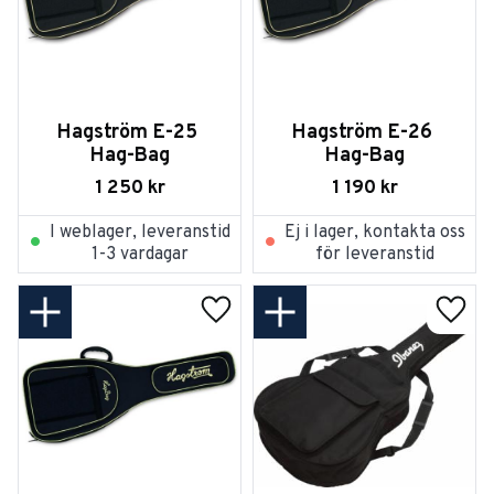
Hagström E-25 
Hagström E-26 
Hag-Bag
Hag-Bag
1 250
kr
1 190
kr
I weblager, leveranstid
Ej i lager, kontakta oss
1-3 vardagar
för leveranstid
Lägg till i favoriter
Lägg t