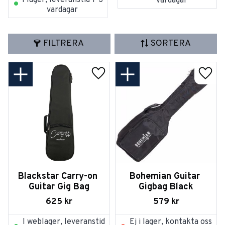
vardagar
vardagar
FILTRERA
SORTERA
Lägg till i favoriter
Lägg t
Blackstar Carry-on 
Bohemian Guitar 
Guitar Gig Bag
Gigbag Black
625
kr
579
kr
I weblager, leveranstid
Ej i lager, kontakta oss