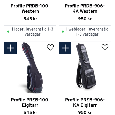
Profile PRDB-100 
Profile PRDB-906-
Western
KA Western
545
kr
950
kr
I lager, leveranstid 1-3
I weblager, leveranstid
vardagar
1-3 vardagar
Lägg till i favoriter
Lägg t
Profile PREB-100 
Profile PREB-906-
Elgitarr
KA Elgitarr
545
kr
950
kr