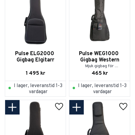
Pulse ELG2000 
Pulse WEG1000 
Gigbag Elgitarr
Gigbag Western
Mjuk gigbag för 
westerngitarr
1 495
kr
465
kr
I lager, leveranstid 1-3
I lager, leveranstid 1-3
vardagar
vardagar
Lägg till i favoriter
Lägg t