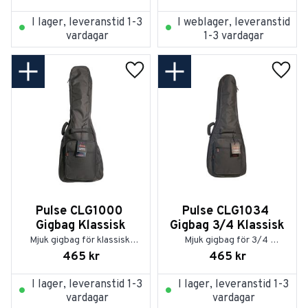
I lager, leveranstid 1-3
I weblager, leveranstid
vardagar
1-3 vardagar
Lägg till i favoriter
Lägg t
Pulse CLG1000 
Pulse CLG1034 
Gigbag Klassisk
Gigbag 3/4 Klassisk
Mjuk gigbag för klassisk 
Mjuk gigbag för 3/4 
gitarr
klassisk gitarr
465
kr
465
kr
I lager, leveranstid 1-3
I lager, leveranstid 1-3
vardagar
vardagar