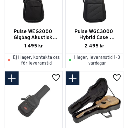
Pulse WEG2000 
Pulse WGC3000 
Gigbag Akustisk 
Hybrid Case 
Gitarr
Akustisk gitarr
1 495
kr
2 495
kr
Ej i lager, kontakta oss
I lager, leveranstid 1-3
för leveranstid
vardagar
Lägg till i favoriter
Lägg t