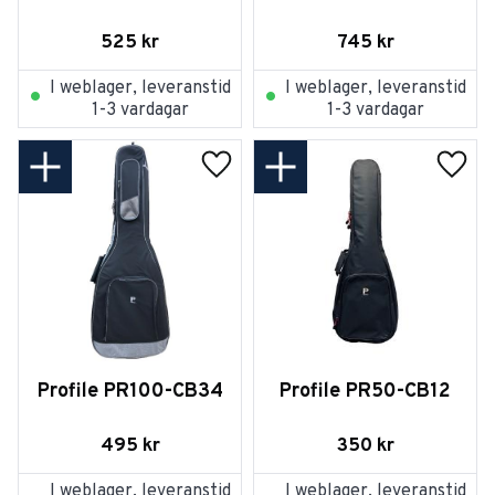
525
kr
745
kr
I weblager, leveranstid
I weblager, leveranstid
1-3 vardagar
1-3 vardagar
Lägg till i favoriter
Lägg t
Profile PR100-CB34
Profile PR50-CB12
495
kr
350
kr
I weblager, leveranstid
I weblager, leveranstid