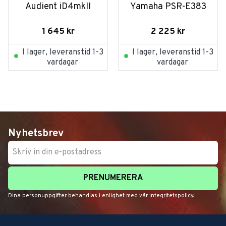
Audient iD4mkII
Yamaha PSR-E383
1 645
kr
2 225
kr
I lager, leveranstid 1-3
I lager, leveranstid 1-3
vardagar
vardagar
Nyhetsbrev
PRENUMERERA
Dina personuppgifter behandlas i enlighet med vår
integritetspolicy
.