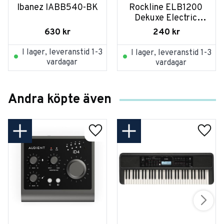
Ibanez IABB540-BK
Rockline ELB1200 
Dekuxe Electric 
Bass Bag
630
kr
240
kr
I lager, leveranstid 1-3
I lager, leveranstid 1-3
vardagar
vardagar
Andra köpte även