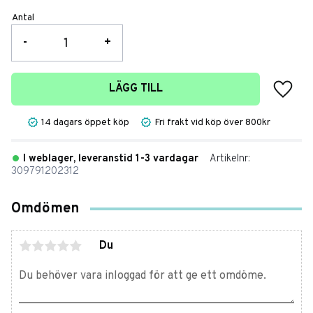
Antal
-
+
Lägg t
LÄGG TILL
14 dagars öppet köp
Fri frakt vid köp över 800kr
I weblager, leveranstid 1-3 vardagar
Artikelnr
309791202312
Omdömen
Du