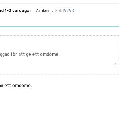
tid 1-3 vardagar
Artikelnr
25519793
mna ett omdöme.