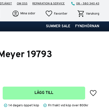
DTJÄNST
OM OSS
REPARATION & SERVICE
08 - 580 340 43
Favoriter
Kundvagn
Mina sidor
Favoriter
Varukorg
SUMMER SALE
FYNDHÖRNAN
Meyer 19793
Lägg till 
LÄGG TILL
14 dagars öppet köp
Fri frakt vid köp över 800kr