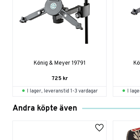
König & Meyer 19791
Kö
725
kr
I lager, leveranstid 1-3 vardagar
I lag
Andra köpte även