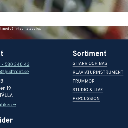
et med vår
integritetspolicy
.
t
Sortiment
GITARR OCH BAS
8 - 580 340 43
o@ljudfront.se
KLAVIATURINSTRUMENT
AB
TRUMMOR
en 19
STUDIO & LIVE
RFÄLLA
PERCUSSION
utiken ->
ider