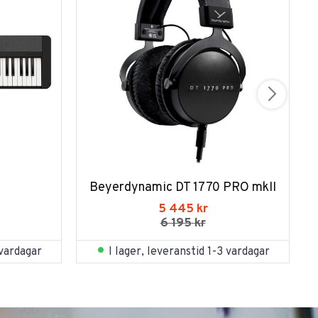
Beyerdynamic DT 1770 PRO mkII
5 445
kr
6 195
kr
 vardagar
I lager, leveranstid 1-3 vardagar