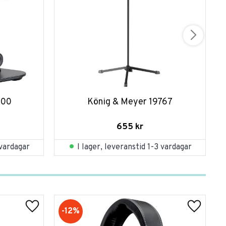
800
König & Meyer 19767
655
kr
 vardagar
I lager, leveranstid 1-3 vardagar
12
%