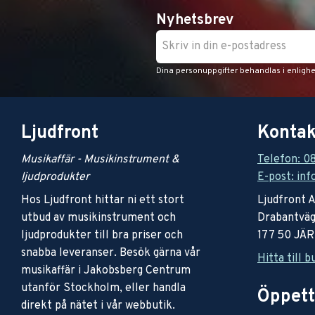
Nyhetsbrev
Dina personuppgifter behandlas i enligh
Ljudfront
Kontak
Musikaffär - Musikinstrument &
Telefon: 0
ljudprodukter
E-post: inf
Hos Ljudfront hittar ni ett stort
Ljudfront 
utbud av musikinstrument och
Drabantväg
ljudprodukter till bra priser och
177 50 JÄ
snabba leveranser. Besök gärna vår
Hitta till b
musikaffär i Jakobsberg Centrum
utanför Stockholm, eller handla
Öppett
direkt på nätet i vår webbutik.