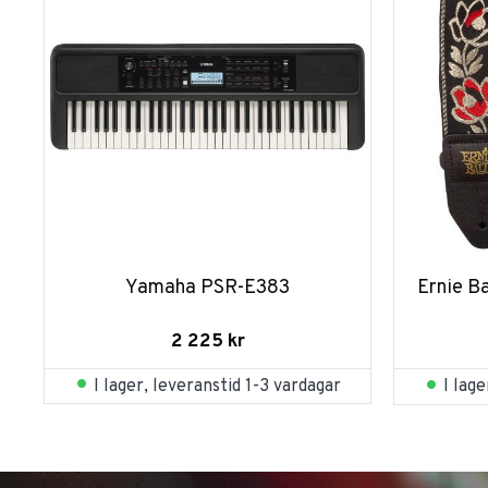
Yamaha PSR-E383
Ernie B
2 225
kr
I lager, leveranstid 1-3 vardagar
I lag