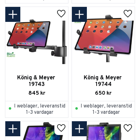
Lägg till i favoriter
Lägg t
König & Meyer 
König & Meyer 
19743
19744
845
kr
650
kr
I weblager, leveranstid
I weblager, leveranstid
1-3 vardagar
1-3 vardagar
Lägg till i favoriter
Lägg t