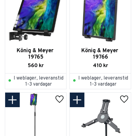
König & Meyer 
König & Meyer 
19765
19766
560
kr
410
kr
I weblager, leveranstid
I weblager, leveranstid
1-3 vardagar
1-3 vardagar
Lägg till i favoriter
Lägg t