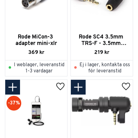
Rode MiCon-3 
Rode SC4 3.5mm 
adapter mini-xlr
TRS-F - 3.5mm 
TRRS-M för iPhone
369
kr
219
kr
I weblager, leveranstid
Ej i lager, kontakta oss
1-3 vardagar
för leveranstid
Lägg till i favoriter
Lägg t
37
%