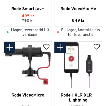
Rode SmartLav+
Rode VideoMic Me
495
kr
849
kr
790
kr
I lager, leveranstid 1-3
Ej i lager, kontakta oss
vardagar
för leveranstid
Lägg till i favoriter
Lägg t
Rode VideoMicro
Rode i-XLR XLR - 
Lightning