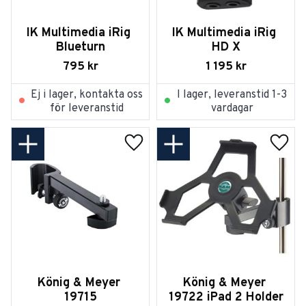
IK Multimedia iRig 
IK Multimedia iRig 
Blueturn
HD X
795
kr
1 195
kr
Ej i lager, kontakta oss
I lager, leveranstid 1-3
för leveranstid
vardagar
Lägg till i favoriter
Lägg t
König & Meyer 
König & Meyer 
19715
19722 iPad 2 Holder