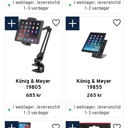
I weblager, leveranstid
I weblager, leveranstid
1-3 vardagar
1-3 vardagar
Lägg till i favoriter
Lägg t
König & Meyer 
König & Meyer 
19805
19855
685
kr
265
kr
I weblager, leveranstid
I weblager, leveranstid
1-3 vardagar
1-3 vardagar