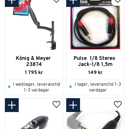
Lägg till i favoriter
Lägg t
König & Meyer 
Pulse  1/8 Stereo 
23874
Jack-1/8 1,5m
1 795
kr
149
kr
I weblager, leveranstid
I lager, leveranstid 1-3
1-3 vardagar
vardagar
Lägg till i favoriter
Lägg t