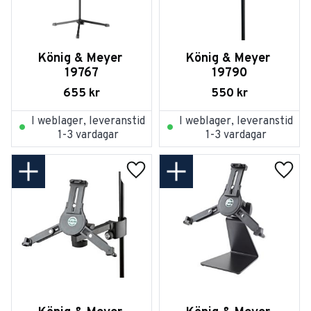
König & Meyer 
König & Meyer 
19767
19790
655
kr
550
kr
I weblager, leveranstid
I weblager, leveranstid
1-3 vardagar
1-3 vardagar
Lägg till i favoriter
Lägg t