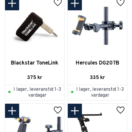
Lägg till i favoriter
Lägg t
Blackstar ToneLink
Hercules DG207B
375
kr
335
kr
I lager, leveranstid 1-3
I lager, leveranstid 1-3
vardagar
vardagar
Lägg till i favoriter
Lägg t