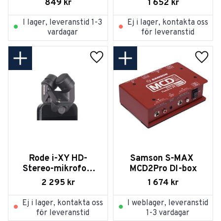
849
kr
1 652
kr
I lager, leveranstid 1-3
Ej i lager, kontakta oss
vardagar
för leveranstid
Lägg till i favoriter
Lägg t
Rode i-XY HD-
Samson S-MAX 
Stereo-mikrofon 
MCD2Pro DI-box
för iPhone
2 295
kr
1 674
kr
Ej i lager, kontakta oss
I weblager, leveranstid
för leveranstid
1-3 vardagar