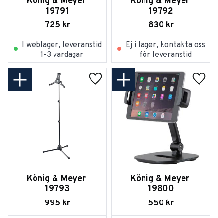
König & Meyer 
König & Meyer 
19791
19792
725
kr
830
kr
I weblager, leveranstid
Ej i lager, kontakta oss
1-3 vardagar
för leveranstid
Lägg till i favoriter
Lägg t
König & Meyer 
König & Meyer 
19793
19800
995
kr
550
kr