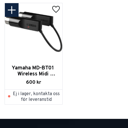
Lägg till i favoriter
Yamaha MD-BT01 
Wireless Midi 
Adapter
600
kr
Ej i lager, kontakta oss
för leveranstid