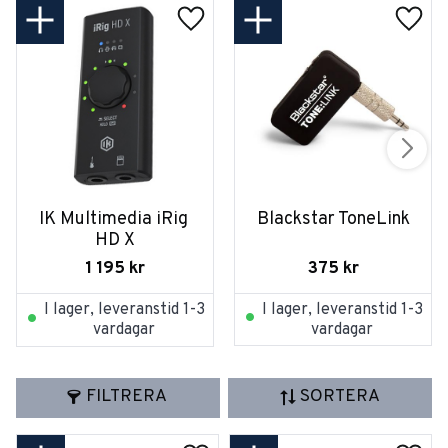
IK Multimedia iRig 
Blackstar ToneLink
HD X
375
kr
1 195
kr
I lager, leveranstid 1-3
I lager, leveranstid 1-3
vardagar
vardagar
FILTRERA
SORTERA