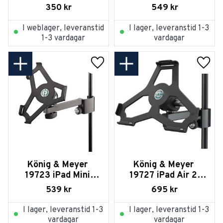
350
kr
549
kr
I weblager, leveranstid
I lager, leveranstid 1-3
1-3 vardagar
vardagar
Lägg till i favoriter
Lägg t
König & Meyer 
König & Meyer 
19723 iPad Mini 
19727 iPad Air 2 
Holder - Black
Holder
539
kr
695
kr
I lager, leveranstid 1-3
I lager, leveranstid 1-3
vardagar
vardagar