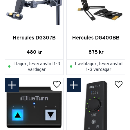
Hercules DG307B
Hercules DG400BB
480
kr
875
kr
I lager, leveranstid 1-3
I weblager, leveranstid
vardagar
1-3 vardagar
Lägg till i favoriter
Lägg t