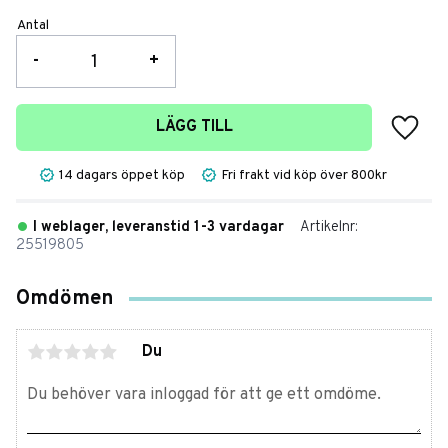
Antal
-
+
Lägg t
LÄGG TILL
14 dagars öppet köp
Fri frakt vid köp över 800kr
I weblager, leveranstid 1-3 vardagar
Artikelnr
25519805
Omdömen
Du