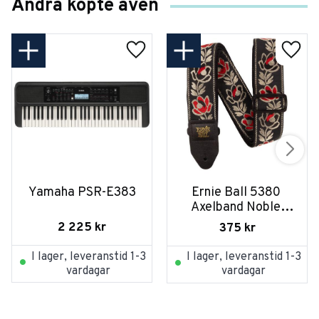
Andra köpte även
Yamaha PSR-E383
Ernie Ball 5380 
Axelband Noble 
Rose
2 225
kr
375
kr
I lager, leveranstid 1-3
I lager, leveranstid 1-3
vardagar
vardagar