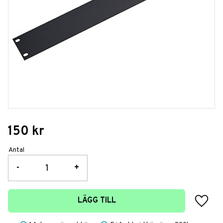
150
kr
Antal
-
+
Lägg t
LÄGG TILL