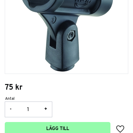
75
kr
Antal
-
+
Lägg t
LÄGG TILL