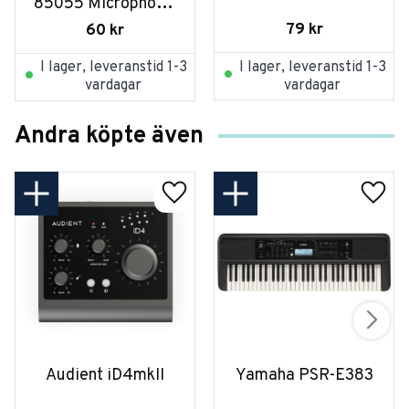
85055 Microphone 
Clip
79
kr
60
kr
I lager, leveranstid 1-3
I lager, leveranstid 1-3
vardagar
vardagar
Andra köpte även
Audient iD4mkII
Yamaha PSR-E383