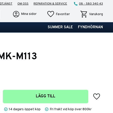
DTJÄNST
OM OSS
REPARATION & SERVICE
08 - 580 340 43
Favoriter
Kundvagn
Mina sidor
Favoriter
Varukorg
SUMMER SALE
FYNDHÖRNAN
MK-M113
Lägg till 
LÄGG TILL
14 dagars öppet köp
Fri frakt vid köp över 800kr