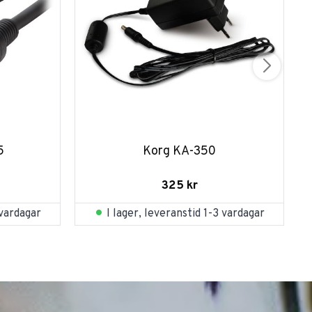
5
Korg KA-350
325
kr
 vardagar
I lager, leveranstid 1-3 vardagar