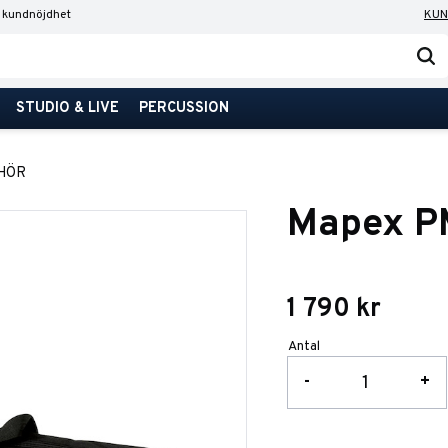
 kundnöjdhet
KUN
STUDIO & LIVE
PERCUSSION
EHÖR
Mapex P
1 790
kr
Antal
-
+