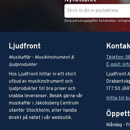
Nyhetsbrev
Dina personuppgifter behandlas i enligh
Ljudfront
Kontak
Musikaffär - Musikinstrument &
Telefon: 0
ljudprodukter
E-post: inf
Hos Ljudfront hittar ni ett stort
Ljudfront 
utbud av musikinstrument och
Drabantväg
ljudprodukter till bra priser och
177 50 JÄ
snabba leveranser. Besök gärna vår
Hitta till b
musikaffär i Jakobsberg Centrum
utanför Stockholm, eller handla
Öppett
direkt på nätet i vår webbutik.
Måndag - Fr