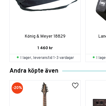
König & Meyer 18829
Lan
1 460
kr
I lager, leveranstid 1-3 vardagar
I lag
Andra köpte även
20
%