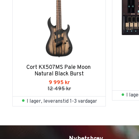
Cort KX507MS Pale Moon 
Natural Black Burst
9 995
kr
12 495
kr
I lag
I lager, leveranstid 1-3 vardagar