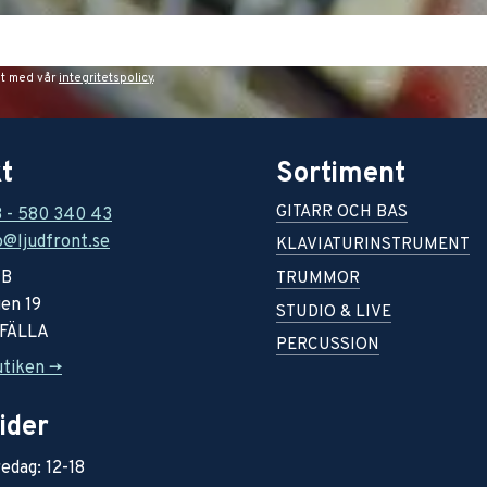
et med vår
integritetspolicy
.
t
Sortiment
GITARR OCH BAS
8 - 580 340 43
o@ljudfront.se
KLAVIATURINSTRUMENT
AB
TRUMMOR
en 19
STUDIO & LIVE
RFÄLLA
PERCUSSION
utiken ->
ider
edag: 12-18