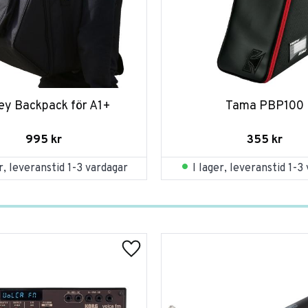
ey Backpack för A1+
Tama PBP100
995
kr
355
kr
er, leveranstid 1-3 vardagar
I lager, leveranstid 1-3