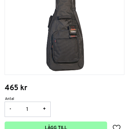
465
kr
Antal
-
+
Lägg t
LÄGG TILL