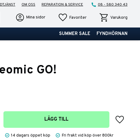
DTJÄNST
OM OSS
REPARATION & SERVICE
08 - 580 340 43
Favoriter
Kundvagn
Mina sidor
Favoriter
Varukorg
SUMMER SALE
FYNDHÖRNAN
deomic GO!
Lägg till 
LÄGG TILL
14 dagars öppet köp
Fri frakt vid köp över 800kr