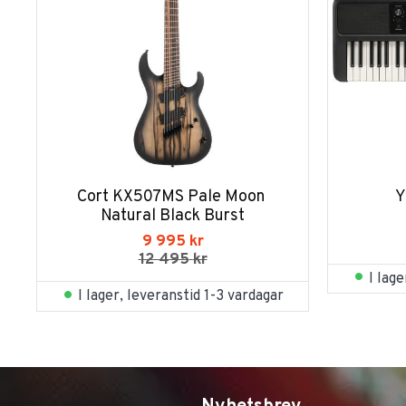
Cort KX507MS Pale Moon 
Y
Natural Black Burst
9 995
kr
12 495
kr
I lag
I lager, leveranstid 1-3 vardagar