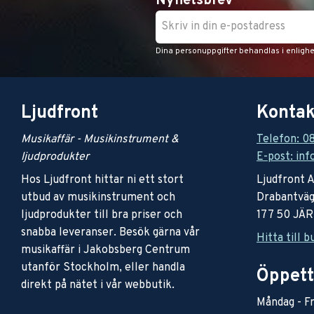
Nyhetsbrev
Dina personuppgifter behandlas i enligh
Ljudfront
Kontak
Musikaffär - Musikinstrument &
Telefon: 0
ljudprodukter
E-post: inf
Hos Ljudfront hittar ni ett stort
Ljudfront 
utbud av musikinstrument och
Drabantväg
ljudprodukter till bra priser och
177 50 JÄ
snabba leveranser. Besök gärna vår
Hitta till b
musikaffär i Jakobsberg Centrum
utanför Stockholm, eller handla
Öppett
direkt på nätet i vår webbutik.
Måndag - Fr