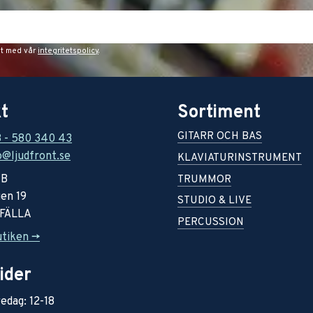
et med vår
integritetspolicy
.
t
Sortiment
GITARR OCH BAS
8 - 580 340 43
o@ljudfront.se
KLAVIATURINSTRUMENT
AB
TRUMMOR
en 19
STUDIO & LIVE
RFÄLLA
PERCUSSION
utiken ->
ider
edag: 12-18