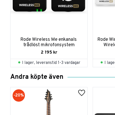
Rode Wireless Me enkanals 
Rode Wi
trådlöst mikrofonsystem
Wirel
2 195
kr
I lager, leveranstid 1-3 vardagar
I lag
Andra köpte även
20
%