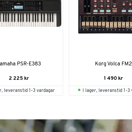
amaha PSR-E383
Korg Volca FM2
2 225
kr
1 490
kr
er, leveranstid 1-3 vardagar
I lager, leveranstid 1-3