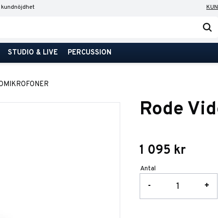
 kundnöjdhet
KUN
STUDIO & LIVE
PERCUSSION
EOMIKROFONER
Rode Vi
1 095
kr
Antal
-
+